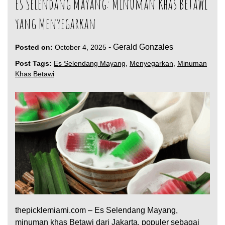
Es Selendang Mayang: Minuman Khas Betawi
yang Menyegarkan
-
Gerald Gonzales
Posted on:
October 4, 2025
Post Tags:
Es Selendang Mayang
,
Menyegarkan
,
Minuman
Khas Betawi
thepicklemiami.com – Es Selendang Mayang,
minuman khas Betawi dari Jakarta, populer sebagai