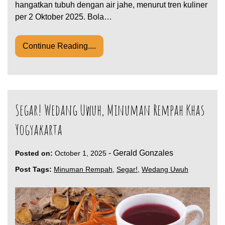
hangatkan tubuh dengan air jahe, menurut tren kuliner
per 2 Oktober 2025. Bola…
Continue Reading....
Segar! Wedang Uwuh, Minuman Rempah Khas
Yogyakarta
-
Gerald Gonzales
Posted on:
October 1, 2025
Post Tags:
Minuman Rempah
,
Segar!
,
Wedang Uwuh