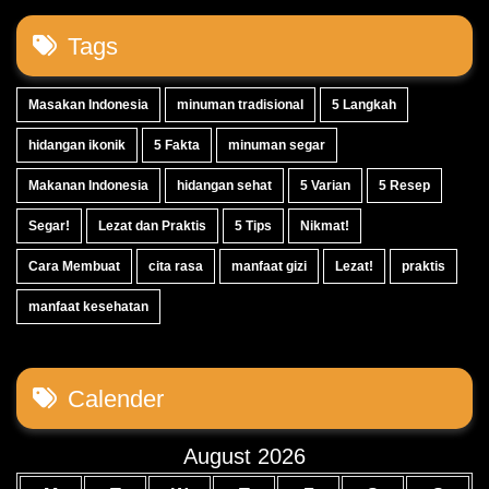
Tags
Masakan Indonesia
minuman tradisional
5 Langkah
hidangan ikonik
5 Fakta
minuman segar
Makanan Indonesia
hidangan sehat
5 Varian
5 Resep
Segar!
Lezat dan Praktis
5 Tips
Nikmat!
Cara Membuat
cita rasa
manfaat gizi
Lezat!
praktis
manfaat kesehatan
Calender
August 2026