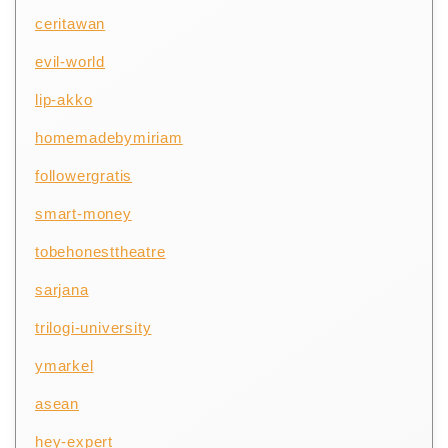
ceritawan
evil-world
lip-akko
homemadebymiriam
followergratis
smart-money
tobehonesttheatre
sarjana
trilogi-university
ymarkel
asean
hey-expert