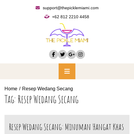
Skip
support@thepicklemiami.com
to
+62 812 2210 4458
content
Primary
Menu
Home
Resep Wedang Secang
Tag:
Resep Wedang Secang
Resep Wedang Secang: Minuman Hangat Khas