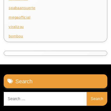
spabaansuerte
megaofficial
viralizou
bombou
Search
Search
for: