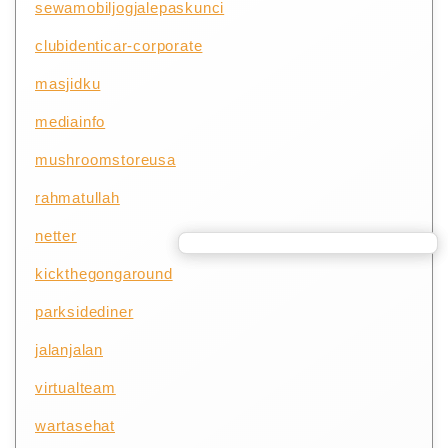
sewamobiljogjalepaskunci
clubidenticar-corporate
masjidku
mediainfo
mushroomstoreusa
rahmatullah
netter
kickthegongaround
parksidediner
jalanjalan
virtualteam
wartasehat