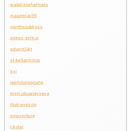
walatrasehatmata
majuterus99
owntheaddress
polres-serkot
advent1jkt
st-bellarminus
syj
iaintulungagung
mercubuanayogya
thetransicon
innoventure
ckstar