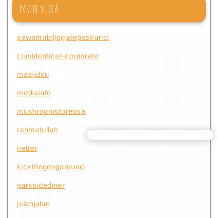
PARTER MEDIA
sewamobiljogjalepaskunci
clubidenticar-corporate
masjidku
mediainfo
mushroomstoreusa
rahmatullah
netter
kickthegongaround
parksidediner
jalanjalan