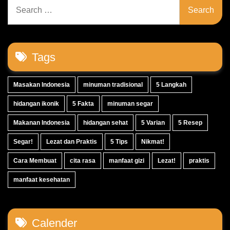
Search
for:
Tags
Masakan Indonesia
minuman tradisional
5 Langkah
hidangan ikonik
5 Fakta
minuman segar
Makanan Indonesia
hidangan sehat
5 Varian
5 Resep
Segar!
Lezat dan Praktis
5 Tips
Nikmat!
Cara Membuat
cita rasa
manfaat gizi
Lezat!
praktis
manfaat kesehatan
Calender