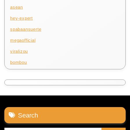
asean
hey-expert
spabaansuerte
megaofficial
viralizou
bombou
Search