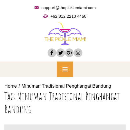
Skip
support@thepicklemiami.com
to
+62 812 2210 4458
content
Primary
Menu
Home
Minuman Tradisional Penghangat Bandung
Tag:
Minuman Tradisional Penghangat
Bandung