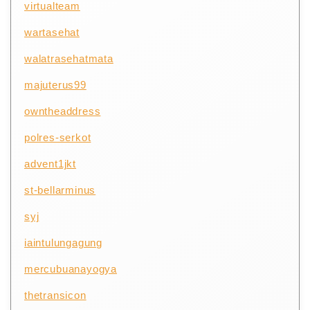
virtualteam
wartasehat
walatrasehatmata
majuterus99
owntheaddress
polres-serkot
advent1jkt
st-bellarminus
syj
iaintulungagung
mercubuanayogya
thetransicon