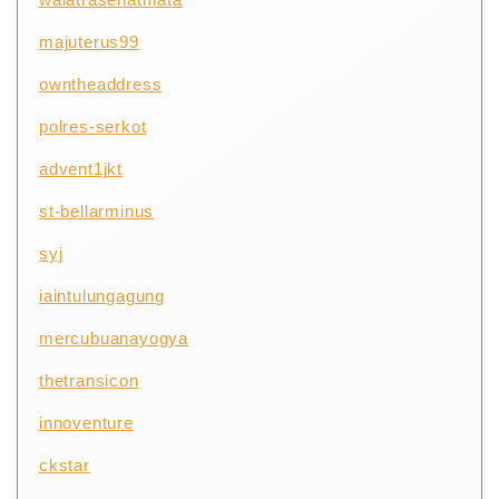
majuterus99
owntheaddress
polres-serkot
advent1jkt
st-bellarminus
syj
iaintulungagung
mercubuanayogya
thetransicon
innoventure
ckstar