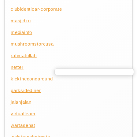
clubidenticar-corporate
masjidku
mediainfo
mushroomstoreusa
rahmatullah
netter
kickthegongaround
parksidediner
jalanjalan
virtualteam
wartasehat
walatrasehatmata