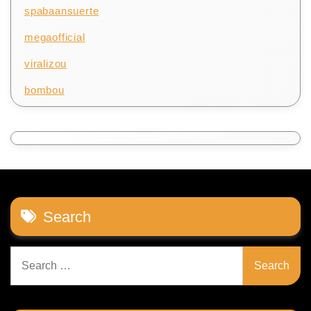
spabaansuerte
megaofficial
viralizou
bombou
Search
Search
for: