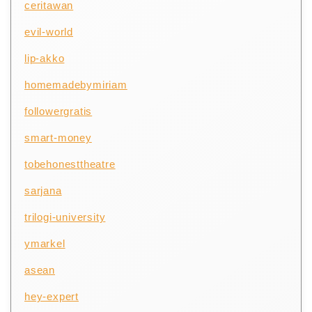
ceritawan
evil-world
lip-akko
homemadebymiriam
followergratis
smart-money
tobehonesttheatre
sarjana
trilogi-university
ymarkel
asean
hey-expert