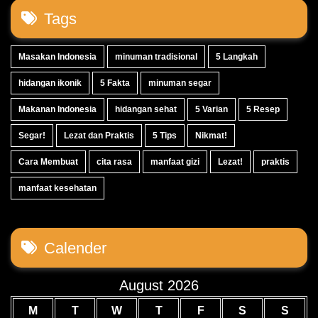
Tags
Masakan Indonesia
minuman tradisional
5 Langkah
hidangan ikonik
5 Fakta
minuman segar
Makanan Indonesia
hidangan sehat
5 Varian
5 Resep
Segar!
Lezat dan Praktis
5 Tips
Nikmat!
Cara Membuat
cita rasa
manfaat gizi
Lezat!
praktis
manfaat kesehatan
Calender
August 2026
M
T
W
T
F
S
S