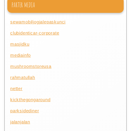
PARTER MEDIA
sewamobiljogjalepaskunci
clubidenticar-corporate
masjidku
mediainfo
mushroomstoreusa
rahmatullah
netter
kickthegongaround
parksidediner
jalanjalan