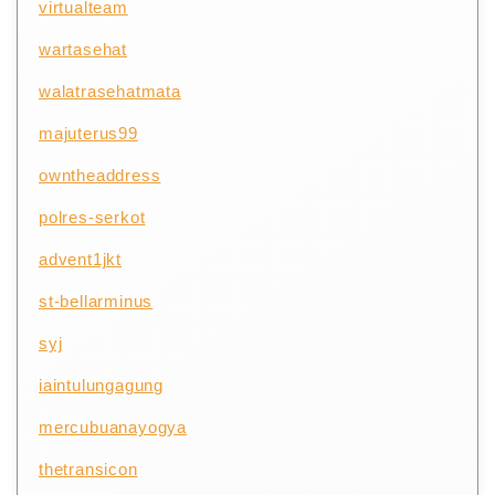
virtualteam
wartasehat
walatrasehatmata
majuterus99
owntheaddress
polres-serkot
advent1jkt
st-bellarminus
syj
iaintulungagung
mercubuanayogya
thetransicon