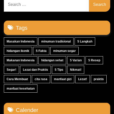
Search
for:
Tags
Masakan Indonesia
minuman tradisional
5 Langkah
hidangan ikonik
5 Fakta
minuman segar
Makanan Indonesia
hidangan sehat
5 Varian
5 Resep
Segar!
Lezat dan Praktis
5 Tips
Nikmat!
Cara Membuat
cita rasa
manfaat gizi
Lezat!
praktis
manfaat kesehatan
Calender