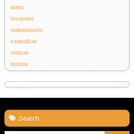
asean
hey-expert
spabaansuerte
megaofficial
viralizou
bombou
Search