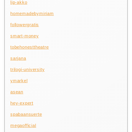
lip-akko
homemadebymiriam
followergratis
smart-money
tobehonesttheatre
sarjana
trilogi-university
ymarkel
asean
hey-expert
spabaansuerte
megaofficial