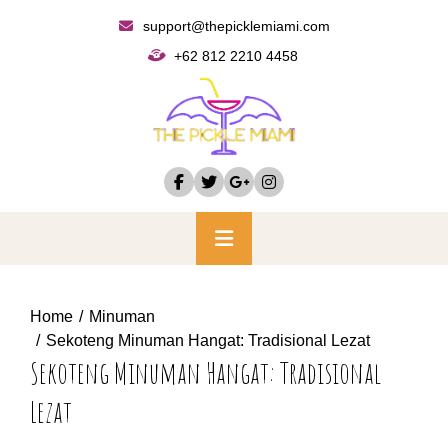
Skip
support@thepicklemiami.com
to
+62 812 2210 4458
content
Primary
Menu
Home
Minuman
Sekoteng Minuman Hangat: Tradisional Lezat
Sekoteng Minuman Hangat: Tradisional
Lezat