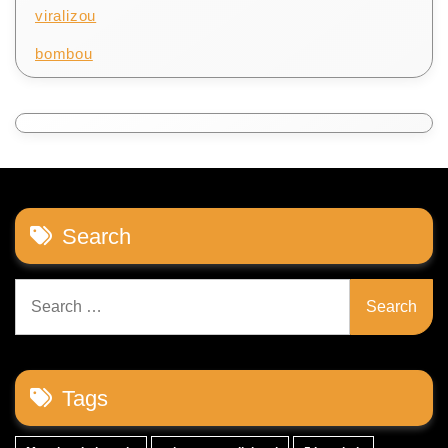
viralizou
bombou
Search
Search
for:
Tags