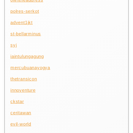
polres-serkot
advent1jkt
st-bellarminus
syj
iaintulungagung
mercubuanayogya
thetransicon
innoventure
ckstar
ceritawan
evil-world