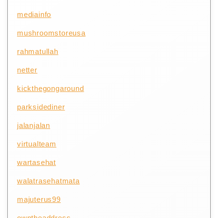
mediainfo
mushroomstoreusa
rahmatullah
netter
kickthegongaround
parksidediner
jalanjalan
virtualteam
wartasehat
walatrasehatmata
majuterus99
owntheaddress