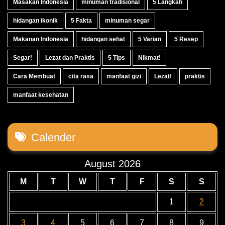
Masakan Indonesia
minuman tradisional
5 Langkah
hidangan ikonik
5 Fakta
minuman segar
Makanan Indonesia
hidangan sehat
5 Varian
5 Resep
Segar!
Lezat dan Praktis
5 Tips
Nikmat!
Cara Membuat
cita rasa
manfaat gizi
Lezat!
praktis
manfaat kesehatan
Calender
August 2026
M
T
W
T
F
S
S
1
2
3
4
5
6
7
8
9