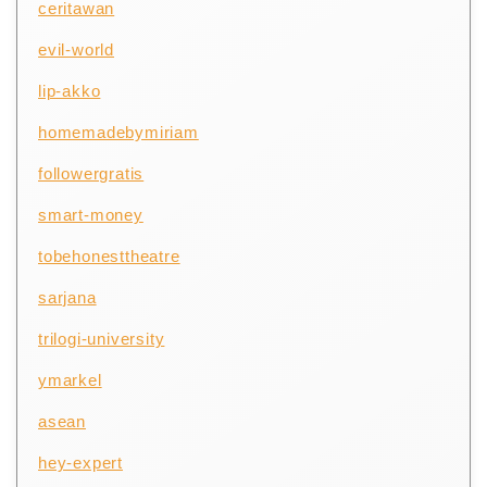
ceritawan
evil-world
lip-akko
homemadebymiriam
followergratis
smart-money
tobehonesttheatre
sarjana
trilogi-university
ymarkel
asean
hey-expert