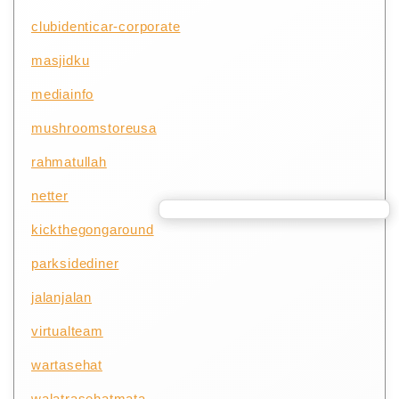
clubidenticar-corporate
masjidku
mediainfo
mushroomstoreusa
rahmatullah
netter
kickthegongaround
parksidediner
jalanjalan
virtualteam
wartasehat
walatrasehatmata