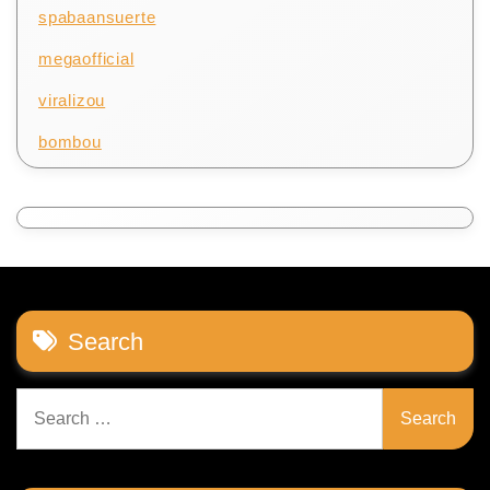
spabaansuerte
megaofficial
viralizou
bombou
Search
Search
for: