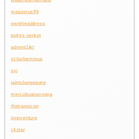
majuterus99
owntheaddress
polres-serkot
advent1jkt
st-bellarminus
syj
iaintulungagung
mercubuanayogya
thetransicon
innoventure
ckstar