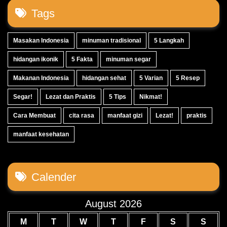
Tags
Masakan Indonesia
minuman tradisional
5 Langkah
hidangan ikonik
5 Fakta
minuman segar
Makanan Indonesia
hidangan sehat
5 Varian
5 Resep
Segar!
Lezat dan Praktis
5 Tips
Nikmat!
Cara Membuat
cita rasa
manfaat gizi
Lezat!
praktis
manfaat kesehatan
Calender
August 2026
M
T
W
T
F
S
S