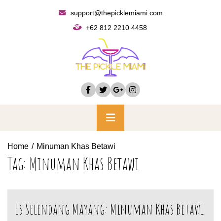
Skip
support@thepicklemiami.com
to
+62 812 2210 4458
content
Primary
Menu
Home
Minuman Khas Betawi
Tag:
Minuman Khas Betawi
Es Selendang Mayang: Minuman Khas Betawi