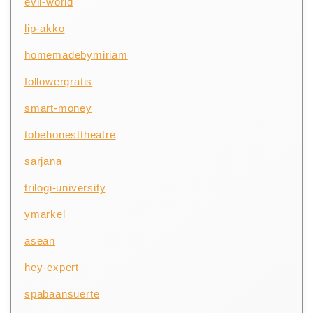
evil-world
lip-akko
homemadebymiriam
followergratis
smart-money
tobehonesttheatre
sarjana
trilogi-university
ymarkel
asean
hey-expert
spabaansuerte