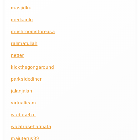
masjidku
mediainfo
mushroomstoreusa
rahmatullah
netter
kickthegongaround
parksidediner
jalanjalan
virtualteam
wartasehat
walatrasehatmata
majuterus99