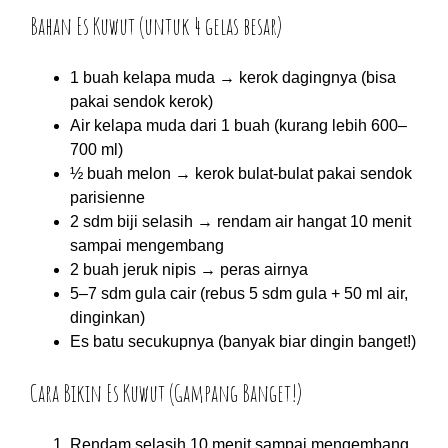
Bahan Es Kuwut (untuk 4 gelas besar)
1 buah kelapa muda → kerok dagingnya (bisa
pakai sendok kerok)
Air kelapa muda dari 1 buah (kurang lebih 600–
700 ml)
½ buah melon → kerok bulat-bulat pakai sendok
parisienne
2 sdm biji selasih → rendam air hangat 10 menit
sampai mengembang
2 buah jeruk nipis → peras airnya
5–7 sdm gula cair (rebus 5 sdm gula + 50 ml air,
dinginkan)
Es batu secukupnya (banyak biar dingin banget!)
Cara Bikin Es Kuwut (Gampang Banget!)
Rendam selasih 10 menit sampai mengembang