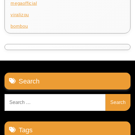
megaofficial
viralizou
bombou
Search
Search
for:
Tags