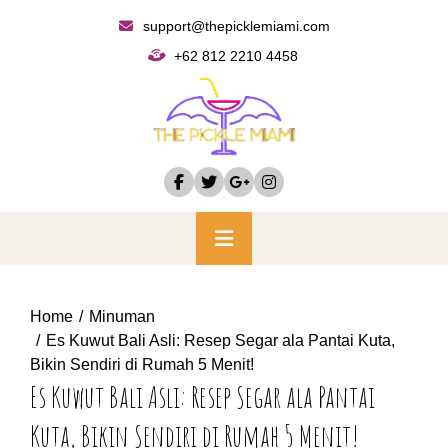
Skip
support@thepicklemiami.com
to
+62 812 2210 4458
content
Primary
Menu
Home
Minuman
Es Kuwut Bali Asli: Resep Segar ala Pantai Kuta,
Bikin Sendiri di Rumah 5 Menit!
Es Kuwut Bali Asli: Resep Segar ala Pantai
Kuta, Bikin Sendiri di Rumah 5 Menit!