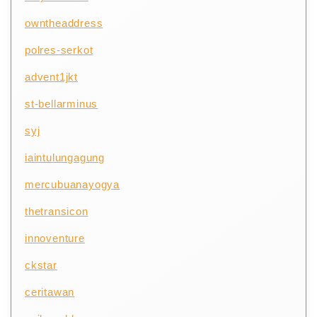
owntheaddress
polres-serkot
advent1jkt
st-bellarminus
syj
iaintulungagung
mercubuanayogya
thetransicon
innoventure
ckstar
ceritawan