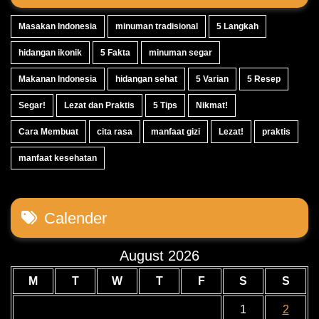
Masakan Indonesia
minuman tradisional
5 Langkah
hidangan ikonik
5 Fakta
minuman segar
Makanan Indonesia
hidangan sehat
5 Varian
5 Resep
Segar!
Lezat dan Praktis
5 Tips
Nikmat!
Cara Membuat
cita rasa
manfaat gizi
Lezat!
praktis
manfaat kesehatan
Calender
August 2026
M
T
W
T
F
S
S
1
2