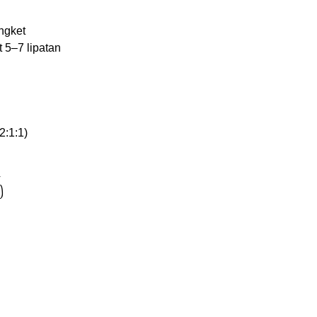
ngket
it 5–7 lipatan
2:1:1)
5