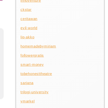
innoventure
ckstar
ceritawan
evil-world
lip-akko
homemadebymiriam
followergratis
smart-money
tobehonesttheatre
sarjana
trilogi-university
ymarkel