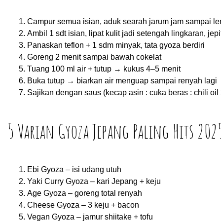
Campur semua isian, aduk searah jarum jam sampai le
Ambil 1 sdt isian, lipat kulit jadi setengah lingkaran, jep
Panaskan teflon + 1 sdm minyak, tata gyoza berdiri
Goreng 2 menit sampai bawah cokelat
Tuang 100 ml air + tutup → kukus 4–5 menit
Buka tutup → biarkan air menguap sampai renyah lagi
Sajikan dengan saus (kecap asin : cuka beras : chili oil 
5 Varian Gyoza Jepang Paling Hits 202
Ebi Gyoza – isi udang utuh
Yaki Curry Gyoza – kari Jepang + keju
Age Gyoza – goreng total renyah
Cheese Gyoza – 3 keju + bacon
Vegan Gyoza – jamur shiitake + tofu