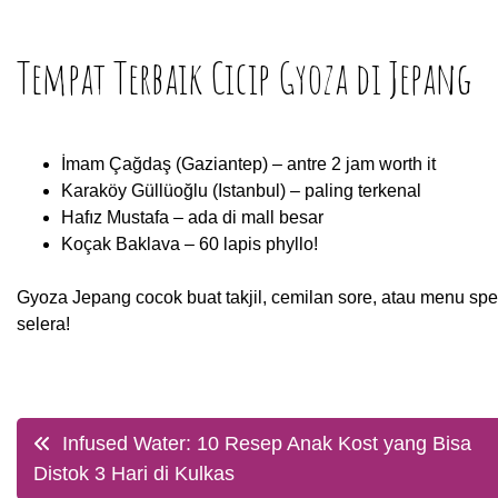
Tempat Terbaik Cicip Gyoza di Jepang
İmam Çağdaş (Gaziantep) – antre 2 jam worth it
Karaköy Güllüoğlu (Istanbul) – paling terkenal
Hafız Mustafa – ada di mall besar
Koçak Baklava – 60 lapis phyllo!
Gyoza Jepang cocok buat takjil, cemilan sore, atau menu spe
selera!
Post
Infused Water: 10 Resep Anak Kost yang Bisa
Distok 3 Hari di Kulkas