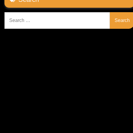
Search
for: