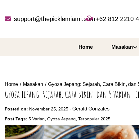
Skip
to
content
support@thepicklemiami.com
+62 812 2210 
Home
Masakan
Home
Masakan
Gyoza Jepang: Sejarah, Cara Bikin, dan 
Gyoza Jepang: Sejarah, Cara Bikin, dan 5 Varian Te
-
Gerald Gonzales
Posted on:
November 25, 2025
Post Tags:
5 Varian
,
Gyoza Jepang
,
Terpopuler 2025