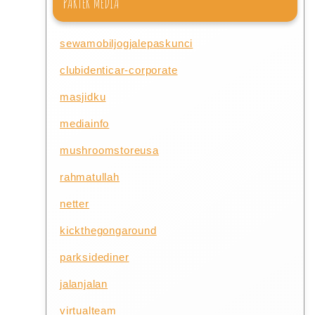
PARTER MEDIA
sewamobiljogjalepaskunci
clubidenticar-corporate
masjidku
mediainfo
mushroomstoreusa
rahmatullah
netter
kickthegongaround
parksidediner
jalanjalan
virtualteam