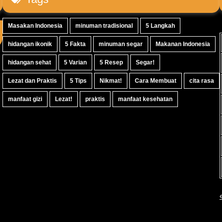
Masakan Indonesia
minuman tradisional
5 Langkah
hidangan ikonik
5 Fakta
minuman segar
Makanan Indonesia
hidangan sehat
5 Varian
5 Resep
Segar!
Lezat dan Praktis
5 Tips
Nikmat!
Cara Membuat
cita rasa
manfaat gizi
Lezat!
praktis
manfaat kesehatan