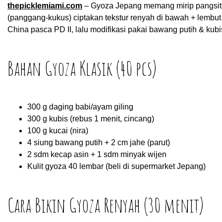
thepicklemiami.com
– Gyoza Jepang memang mirip pangsit, tap
(panggang-kukus) ciptakan tekstur renyah di bawah + lembut j
China pasca PD II, lalu modifikasi pakai bawang putih & ku
Bahan Gyoza Klasik (40 pcs)
300 g daging babi/ayam giling
300 g kubis (rebus 1 menit, cincang)
100 g kucai (nira)
4 siung bawang putih + 2 cm jahe (parut)
2 sdm kecap asin + 1 sdm minyak wijen
Kulit gyoza 40 lembar (beli di supermarket Jepang)
Cara Bikin Gyoza Renyah (30 menit)