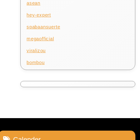
asean
hey-expert
spabaansuerte
megaofficial
viralizou
bombou
Calender