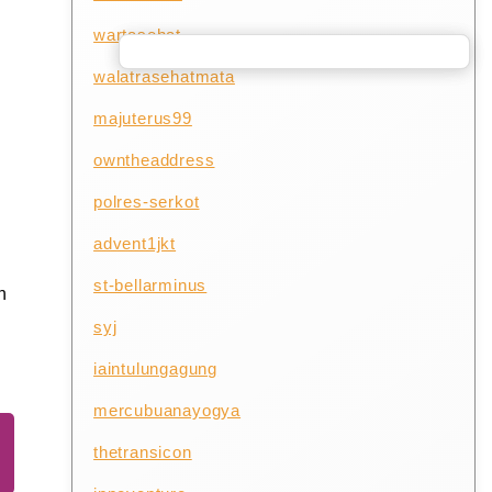
wartasehat
walatrasehatmata
majuterus99
owntheaddress
polres-serkot
advent1jkt
st-bellarminus
n
syj
iaintulungagung
mercubuanayogya
thetransicon