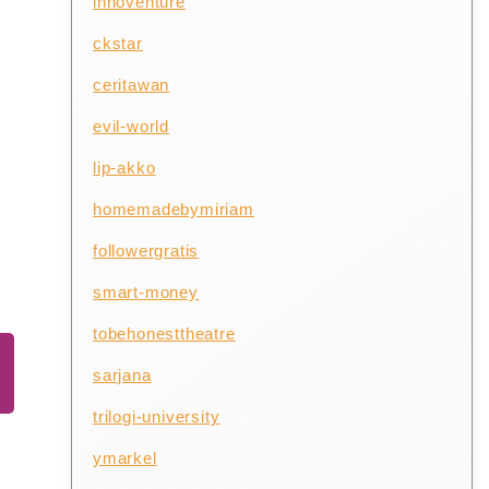
innoventure
ckstar
ceritawan
evil-world
lip-akko
homemadebymiriam
followergratis
smart-money
tobehonesttheatre
sarjana
trilogi-university
ymarkel