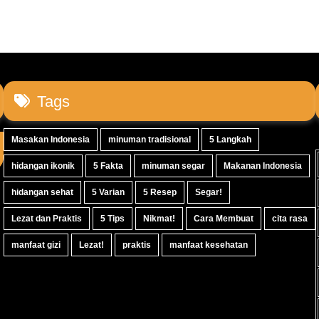
Tags
Masakan Indonesia
minuman tradisional
5 Langkah
hidangan ikonik
5 Fakta
minuman segar
Makanan Indonesia
hidangan sehat
5 Varian
5 Resep
Segar!
Lezat dan Praktis
5 Tips
Nikmat!
Cara Membuat
cita rasa
manfaat gizi
Lezat!
praktis
manfaat kesehatan