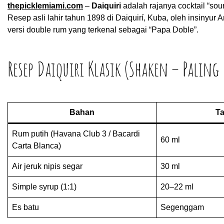
thepicklemiami.com
–
Daiquiri
adalah rajanya cocktail “sour
Resep asli lahir tahun 1898 di Daiquirí, Kuba, oleh insiny
versi double rum yang terkenal sebagai “Papa Doble”.
Resep Daiquiri Klasik (Shaken – Paling
Bahan
Ta
Rum putih (Havana Club 3 / Bacardi
60 ml
Carta Blanca)
Air jeruk nipis segar
30 ml
Simple syrup (1:1)
20–22 ml
Es batu
Segenggam