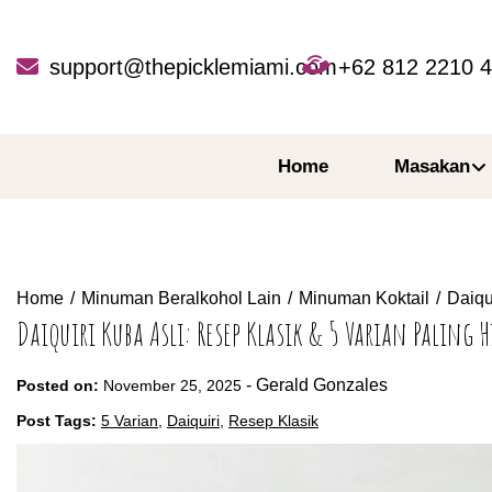
Skip
to
content
support@thepicklemiami.com
+62 812 2210 
Home
Masakan
Home
Minuman Beralkohol Lain
Minuman Koktail
Daiqu
Daiquiri Kuba Asli: Resep Klasik & 5 Varian Paling 
-
Gerald Gonzales
Posted on:
November 25, 2025
Post Tags:
5 Varian
,
Daiquiri
,
Resep Klasik