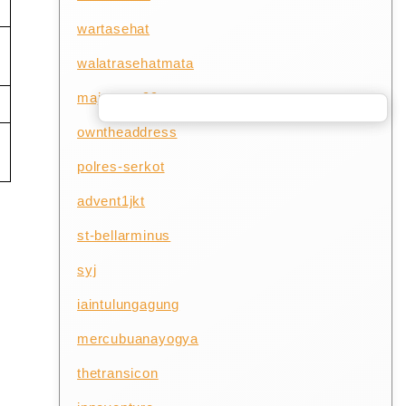
wartasehat
walatrasehatmata
majuterus99
owntheaddress
polres-serkot
advent1jkt
st-bellarminus
syj
iaintulungagung
mercubuanayogya
thetransicon