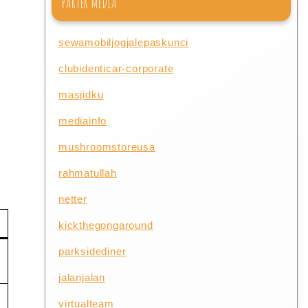
PARTER MEDIA
sewamobiljogjalepaskunci
clubidenticar-corporate
masjidku
mediainfo
mushroomstoreusa
rahmatullah
netter
kickthegongaround
parksidediner
jalanjalan
virtualteam