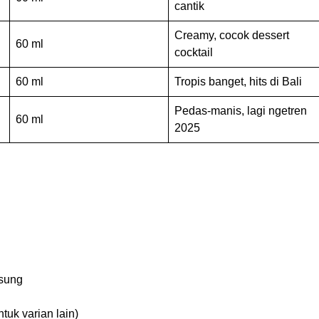
cantik
Creamy, cocok dessert
60 ml
cocktail
60 ml
Tropis banget, hits di Bali
Pedas-manis, lagi ngetren
60 ml
2025
gsung
tuk varian lain)