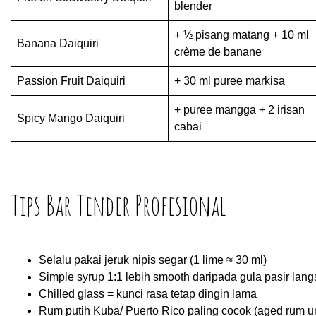
blender
+ ½ pisang matang + 10 ml
Banana Daiquiri
crème de banane
Passion Fruit Daiquiri
+ 30 ml puree markisa
+ puree mangga + 2 irisan
Spicy Mango Daiquiri
cabai
Tips Bar Tender Profesional
Selalu pakai jeruk nipis segar (1 lime ≈ 30 ml)
Simple syrup 1:1 lebih smooth daripada gula pasir lan
Chilled glass = kunci rasa tetap dingin lama
Rum putih Kuba/ Puerto Rico paling cocok (aged rum un