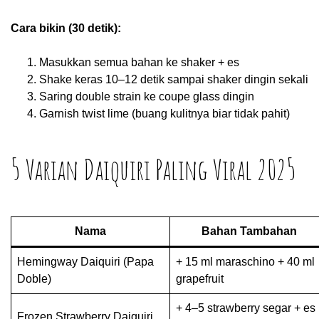
Cara bikin (30 detik):
Masukkan semua bahan ke shaker + es
Shake keras 10–12 detik sampai shaker dingin sekali
Saring double strain ke coupe glass dingin
Garnish twist lime (buang kulitnya biar tidak pahit)
5 Varian Daiquiri Paling Viral 2025
Nama
Bahan Tambahan
Hemingway Daiquiri (Papa
+ 15 ml maraschino + 40 ml
Doble)
grapefruit
+ 4–5 strawberry segar + es
Frozen Strawberry Daiquiri