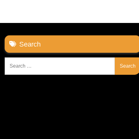
Search
Search
for: