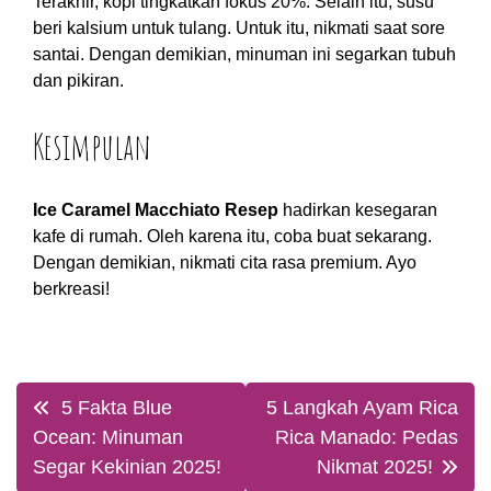
Terakhir, kopi tingkatkan fokus 20%. Selain itu, susu
beri kalsium untuk tulang. Untuk itu, nikmati saat sore
santai. Dengan demikian, minuman ini segarkan tubuh
dan pikiran.
Kesimpulan
Ice Caramel Macchiato Resep
hadirkan kesegaran
kafe di rumah. Oleh karena itu, coba buat sekarang.
Dengan demikian, nikmati cita rasa premium. Ayo
berkreasi!
Post
5 Fakta Blue
5 Langkah Ayam Rica
navigation
Ocean: Minuman
Rica Manado: Pedas
Segar Kekinian 2025!
Nikmat 2025!