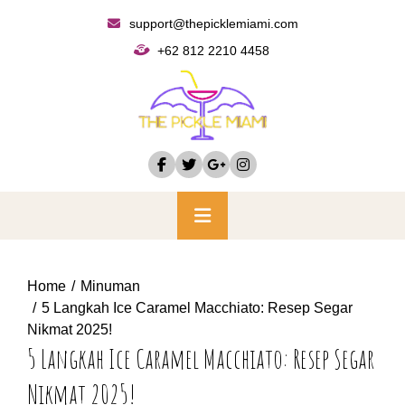
Skip
support@thepicklemiami.com
to
+62 812 2210 4458
content
Primary
Menu
Home
Minuman
5 Langkah Ice Caramel Macchiato: Resep Segar
Nikmat 2025!
5 Langkah Ice Caramel Macchiato: Resep Segar
Nikmat 2025!