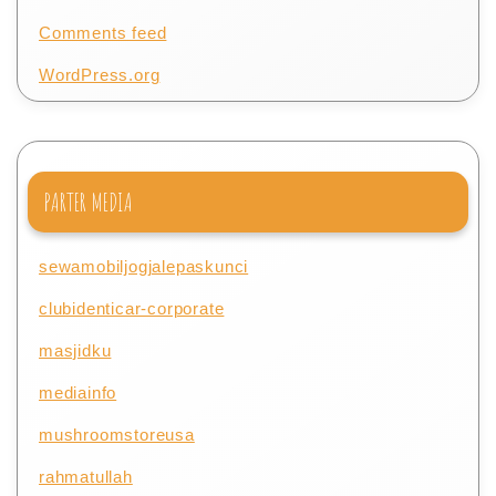
Comments feed
WordPress.org
PARTER MEDIA
sewamobiljogjalepaskunci
clubidenticar-corporate
masjidku
mediainfo
mushroomstoreusa
rahmatullah