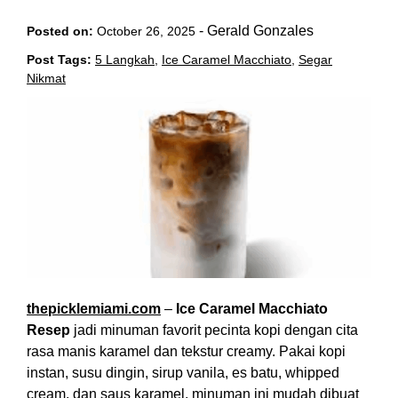
-
Gerald Gonzales
Posted on:
October 26, 2025
Post Tags:
5 Langkah
,
Ice Caramel Macchiato
,
Segar
Nikmat
thepicklemiami.com
–
Ice Caramel Macchiato
Resep
jadi minuman favorit pecinta kopi dengan cita
rasa manis karamel dan tekstur creamy. Pakai kopi
instan, susu dingin, sirup vanila, es batu, whipped
cream, dan saus karamel, minuman ini mudah dibuat