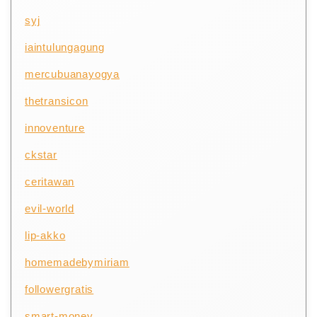
syj
iaintulungagung
mercubuanayogya
thetransicon
innoventure
ckstar
ceritawan
evil-world
lip-akko
homemadebymiriam
followergratis
smart-money