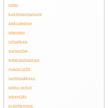
netter
kickthegongaround
parksidediner
jalanjalan
virtualteam
wartasehat
walatrasehatmata
majuterus99
owntheaddress
polres-serkot
advent1jkt
st-bellarminus