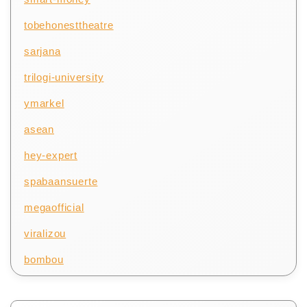
tobehonesttheatre
sarjana
trilogi-university
ymarkel
asean
hey-expert
spabaansuerte
megaofficial
viralizou
bombou