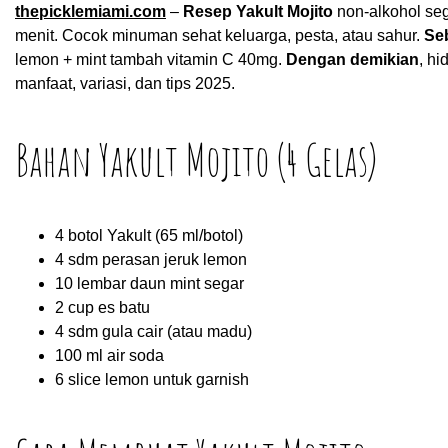
thepicklemiami.com
–
Resep Yakult Mojito
non-alkohol sega
menit. Cocok minuman sehat keluarga, pesta, atau sahur.
Se
lemon + mint tambah vitamin C 40mg.
Dengan demikian
, hi
manfaat, variasi, dan tips 2025.
Bahan Yakult Mojito (4 Gelas)
4 botol Yakult (65 ml/botol)
4 sdm perasan jeruk lemon
10 lembar daun mint segar
2 cup es batu
4 sdm gula cair (atau madu)
100 ml air soda
6 slice lemon untuk garnish