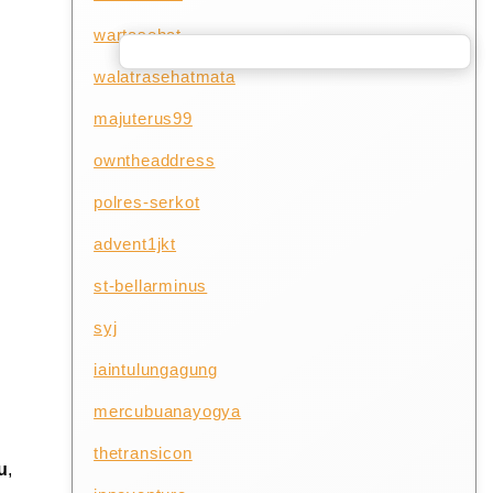
wartasehat
walatrasehatmata
majuterus99
owntheaddress
polres-serkot
advent1jkt
st-bellarminus
syj
iaintulungagung
mercubuanayogya
thetransicon
u
,