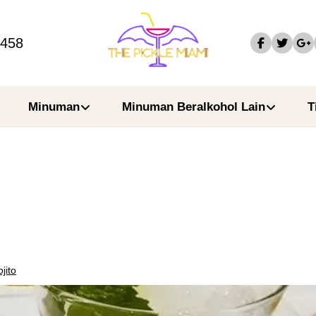
4458
Minuman
Minuman Beralkohol Lain
T
jito