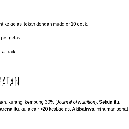
t ke gelas, tekan dengan muddler 10 detik.
 per gelas.
sa naik.
ehatan
aan, kurangi kembung 30% (
Journal of Nutrition
).
Selain itu
,
arena itu
, gula cair <20 kcal/gelas.
Akibatnya
, minuman sehat