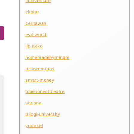
innoventure
ckstar
ceritawan
evil-world
lip-akko
homemadebymiriam
followergratis
smart-money
tobehonesttheatre
sarjana
trilogi-university
ymarkel