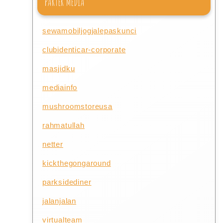
PARTER MEDIA
sewamobiljogjalepaskunci
clubidenticar-corporate
masjidku
mediainfo
mushroomstoreusa
rahmatullah
netter
kickthegongaround
parksidediner
jalanjalan
virtualteam