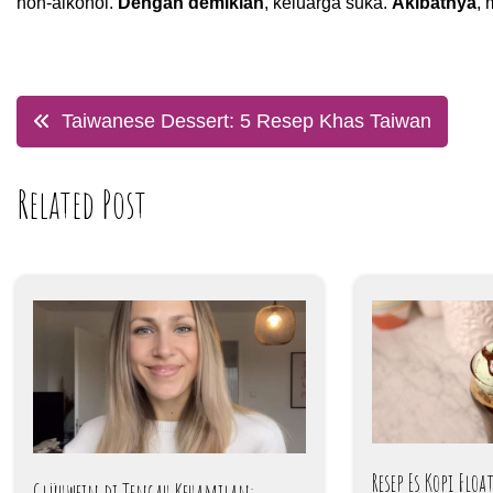
non-alkohol.
Dengan demikian
, keluarga suka.
Akibatnya
, 
Post
Taiwanese Dessert: 5 Resep Khas Taiwan
navigation
Related Post
Resep Es Kopi Flo
Glühwein di Tengah Kehamilan: