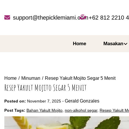
Skip
to
content
support@thepicklemiami.com
+62 812 2210 
Home
Masakan
Home
Minuman
Resep Yakult Mojito Segar 5 Menit
Resep Yakult Mojito Segar 5 Menit
-
Gerald Gonzales
Posted on:
November 7, 2025
Post Tags:
Bahan Yakult Mojito
,
non-alkohol segar
,
Resep Yakult Mo