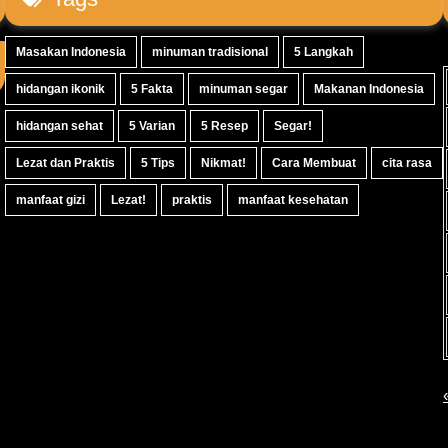
Masakan Indonesia
minuman tradisional
5 Langkah
hidangan ikonik
5 Fakta
minuman segar
Makanan Indonesia
hidangan sehat
5 Varian
5 Resep
Segar!
Lezat dan Praktis
5 Tips
Nikmat!
Cara Membuat
cita rasa
manfaat gizi
Lezat!
praktis
manfaat kesehatan