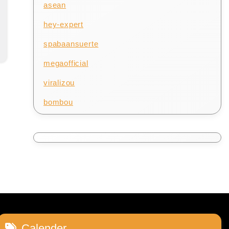
asean
hey-expert
spabaansuerte
megaofficial
viralizou
bombou
Calender