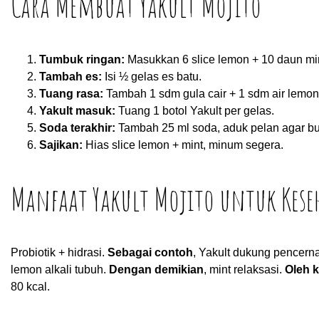
Cara Membuat Yakult Mojito
Tumbuk ringan:
Masukkan 6 slice lemon + 10 daun min
Tambah es:
Isi ½ gelas es batu.
Tuang rasa:
Tambah 1 sdm gula cair + 1 sdm air lemon
Yakult masuk:
Tuang 1 botol Yakult per gelas.
Soda terakhir:
Tambah 25 ml soda, aduk pelan agar bu
Sajikan:
Hias slice lemon + mint, minum segera.
Manfaat Yakult Mojito untuk Kes
Probiotik + hidrasi.
Sebagai contoh
, Yakult dukung pencern
lemon alkali tubuh.
Dengan demikian
, mint relaksasi.
Oleh k
80 kcal.