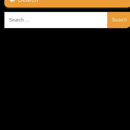
Search
for: