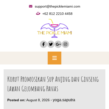
Skip
support@thepicklemiami.com
to
+62 812 2210 4458
content
Primary
Menu
Korut Promosikan Sup Anjing dan Ginseng
Lawan Gelombang Panas
-
yoga.saputra
Posted on:
August 8, 2026