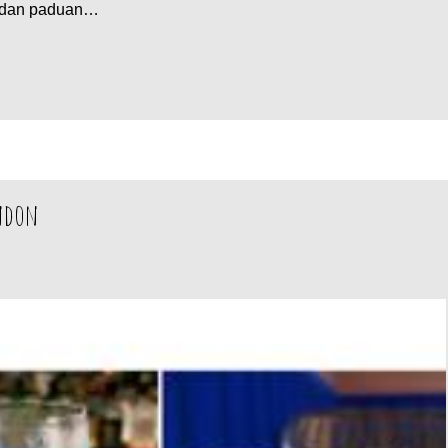
h, dan paduan…
ondon