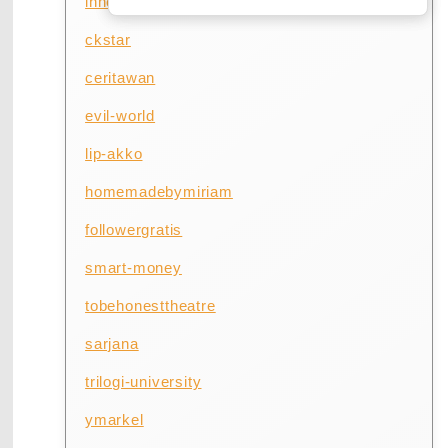
innoventure
ckstar
ceritawan
evil-world
lip-akko
homemadebymiriam
followergratis
smart-money
tobehonesttheatre
sarjana
trilogi-university
ymarkel