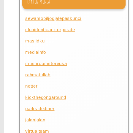
PARTER MEDIA
sewamobiljogjalepaskunci
clubidenticar-corporate
masjidku
mediainfo
mushroomstoreusa
rahmatullah
netter
kickthegongaround
parksidediner
jalanjalan
virtualteam