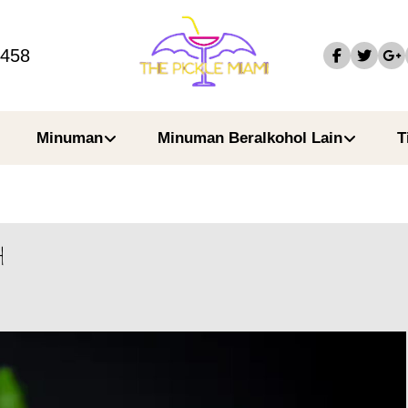
4458
Minuman
Minuman Beralkohol Lain
T
h