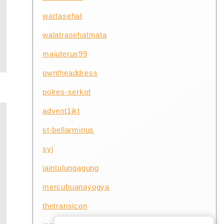
wartasehat
walatrasehatmata
majuterus99
owntheaddress
polres-serkot
advent1jkt
st-bellarminus
syj
iaintulungagung
mercubuanayogya
thetransicon