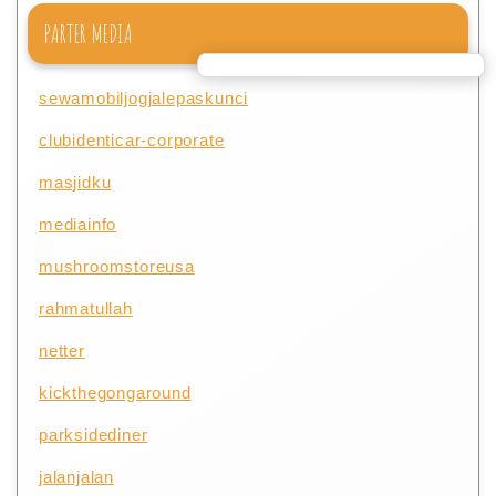
PARTER MEDIA
sewamobiljogjalepaskunci
clubidenticar-corporate
masjidku
mediainfo
mushroomstoreusa
rahmatullah
netter
kickthegongaround
parksidediner
jalanjalan