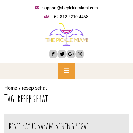
Skip
support@thepicklemiami.com
to
+62 812 2210 4458
content
Primary
Menu
Home
resep sehat
Tag:
resep sehat
Resep Sayur Bayam Bening Segar