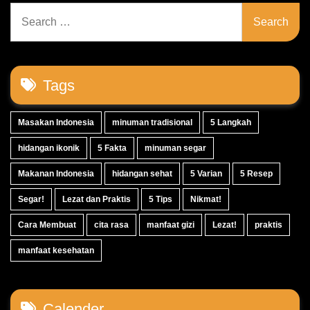
Search
for:
Tags
Masakan Indonesia
minuman tradisional
5 Langkah
hidangan ikonik
5 Fakta
minuman segar
Makanan Indonesia
hidangan sehat
5 Varian
5 Resep
Segar!
Lezat dan Praktis
5 Tips
Nikmat!
Cara Membuat
cita rasa
manfaat gizi
Lezat!
praktis
manfaat kesehatan
Calender