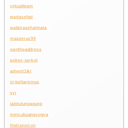
virtualteam
wartasehat
walatrasehatmata
majuterus99
owntheaddress
polres-serkot
advent1jkt
st-bellarminus
syj
iaintulungagung
mercubuanayogya
thetransicon