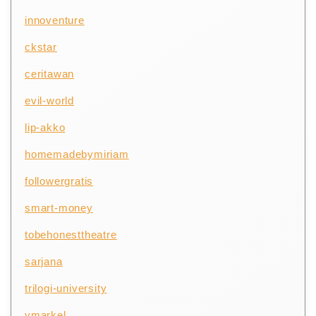
innoventure
ckstar
ceritawan
evil-world
lip-akko
homemadebymiriam
followergratis
smart-money
tobehonesttheatre
sarjana
trilogi-university
ymarkel