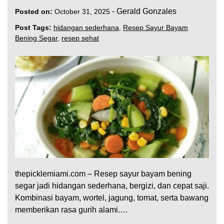
-
Gerald Gonzales
Posted on:
October 31, 2025
Post Tags:
hidangan sederhana
,
Resep Sayur Bayam
Bening Segar
,
resep sehat
thepicklemiami.com – Resep sayur bayam bening
segar jadi hidangan sederhana, bergizi, dan cepat saji.
Kombinasi bayam, wortel, jagung, tomat, serta bawang
memberikan rasa gurih alami.…