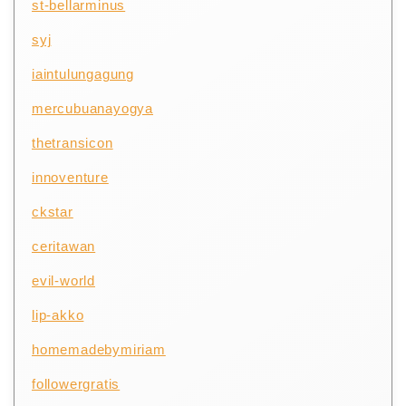
st-bellarminus
syj
iaintulungagung
mercubuanayogya
thetransicon
innoventure
ckstar
ceritawan
evil-world
lip-akko
homemadebymiriam
followergratis