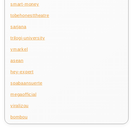
smart-money
tobehonesttheatre
sarjana
trilogi-university
ymarkel
asean
hey-expert
spabaansuerte
megaofficial
viralizou
bombou