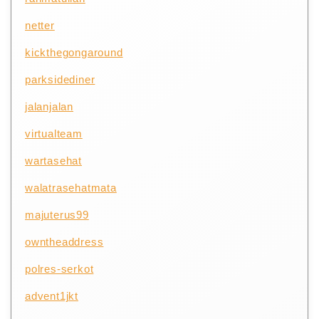
netter
kickthegongaround
parksidediner
jalanjalan
virtualteam
wartasehat
walatrasehatmata
majuterus99
owntheaddress
polres-serkot
advent1jkt