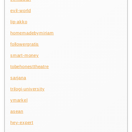
evil-world
lip-akko
homemadebymiriam
followergratis
smart-money
tobehonesttheatre
sarjana
trilogi-university
ymarkel
asean
hey-expert