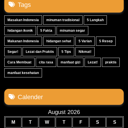
Tags
Masakan Indonesia
minuman tradisional
5 Langkah
hidangan ikonik
5 Fakta
minuman segar
Makanan Indonesia
hidangan sehat
5 Varian
5 Resep
Segar!
Lezat dan Praktis
5 Tips
Nikmat!
Cara Membuat
cita rasa
manfaat gizi
Lezat!
praktis
manfaat kesehatan
Calender
August 2026
M
T
W
T
F
S
S