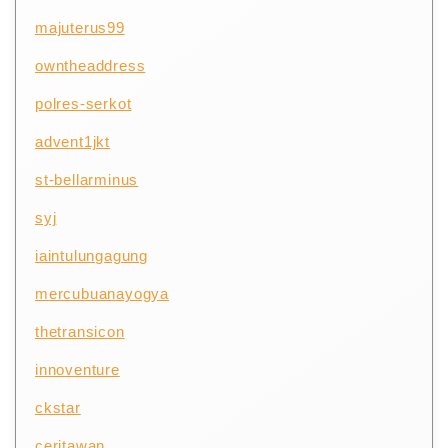
majuterus99
owntheaddress
polres-serkot
advent1jkt
st-bellarminus
syj
iaintulungagung
mercubuanayogya
thetransicon
innoventure
ckstar
ceritawan