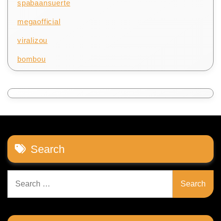
spabaansuerte
megaofficial
viralizou
bombou
Search
Search
for: