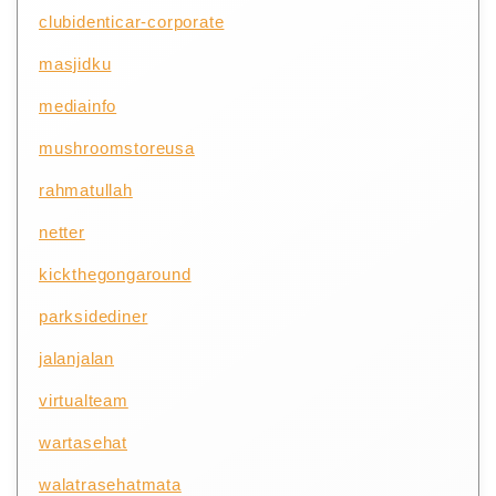
clubidenticar-corporate
masjidku
mediainfo
mushroomstoreusa
rahmatullah
netter
kickthegongaround
parksidediner
jalanjalan
virtualteam
wartasehat
walatrasehatmata