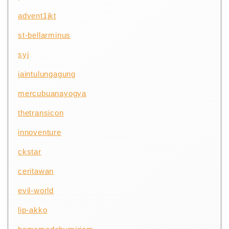
advent1jkt
st-bellarminus
syj
iaintulungagung
mercubuanayogya
thetransicon
innoventure
ckstar
ceritawan
evil-world
lip-akko