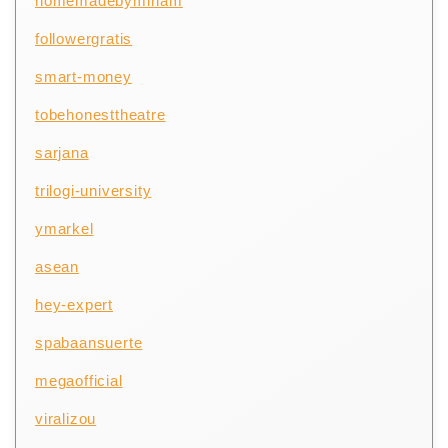
homemadebymiriam
followergratis
smart-money
tobehonesttheatre
sarjana
trilogi-university
ymarkel
asean
hey-expert
spabaansuerte
megaofficial
viralizou