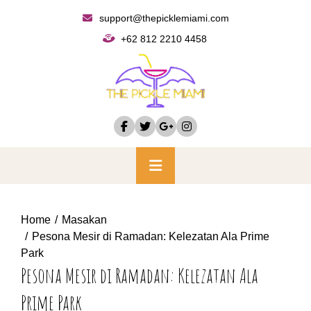
Skip
support@thepicklemiami.com
to
+62 812 2210 4458
content
Primary
Menu
Home
Masakan
Pesona Mesir di Ramadan: Kelezatan Ala Prime
Park
Pesona Mesir di Ramadan: Kelezatan Ala
Prime Park