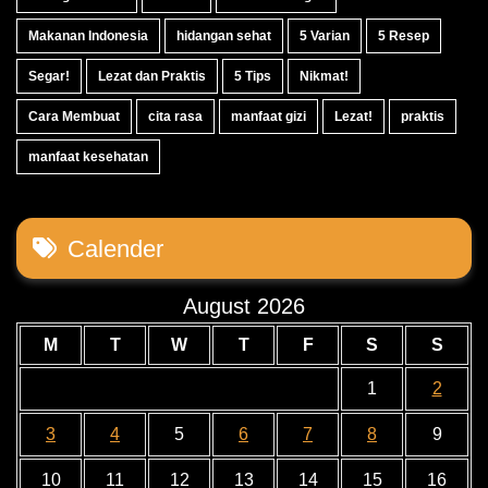
Makanan Indonesia
hidangan sehat
5 Varian
5 Resep
Segar!
Lezat dan Praktis
5 Tips
Nikmat!
Cara Membuat
cita rasa
manfaat gizi
Lezat!
praktis
manfaat kesehatan
Calender
August 2026
M
T
W
T
F
S
S
1
2
3
4
5
6
7
8
9
10
11
12
13
14
15
16