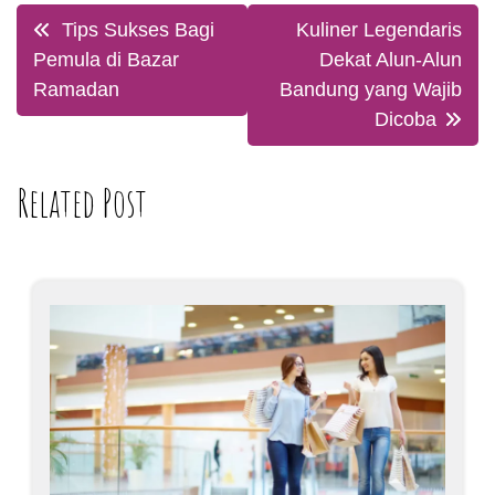
Post
Tips Sukses Bagi
Kuliner Legendaris
navigation
Pemula di Bazar
Dekat Alun-Alun
Ramadan
Bandung yang Wajib
Dicoba
Related Post