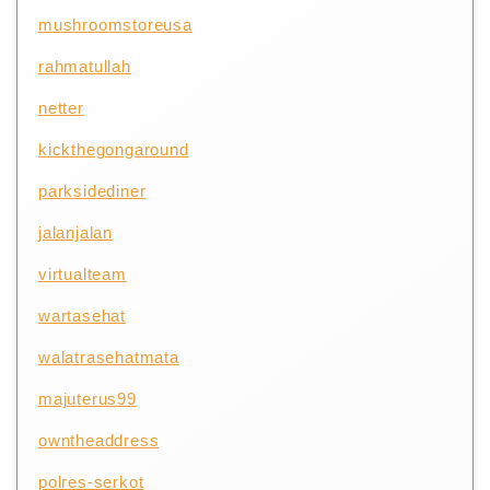
mushroomstoreusa
rahmatullah
netter
kickthegongaround
parksidediner
jalanjalan
virtualteam
wartasehat
walatrasehatmata
majuterus99
owntheaddress
polres-serkot