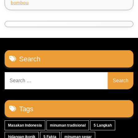
bombou
Search
Search
for:
Tags
Masakan Indonesia
minuman tradisional
5 Langkah
hidangan ikonik
5 Fakta
minuman segar