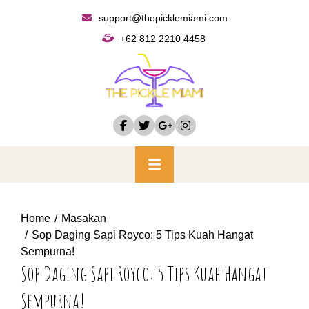
Skip
support@thepicklemiami.com
to
+62 812 2210 4458
content
Primary
Menu
Home
Masakan
Sop Daging Sapi Royco: 5 Tips Kuah Hangat
Sempurna!
Sop Daging Sapi Royco: 5 Tips Kuah Hangat
Sempurna!