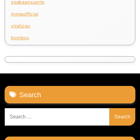
spabaansuerte
megaofficial
viralizou
bombou
Search
Search
for: