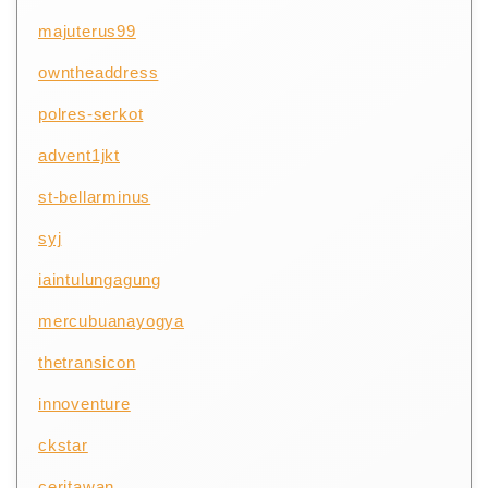
majuterus99
owntheaddress
polres-serkot
advent1jkt
st-bellarminus
syj
iaintulungagung
mercubuanayogya
thetransicon
innoventure
ckstar
ceritawan