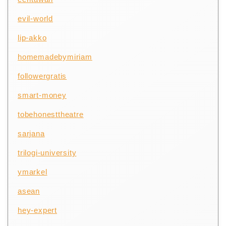
evil-world
lip-akko
homemadebymiriam
followergratis
smart-money
tobehonesttheatre
sarjana
trilogi-university
ymarkel
asean
hey-expert