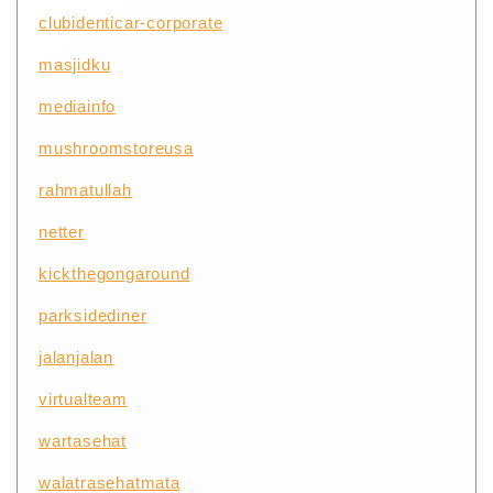
clubidenticar-corporate
masjidku
mediainfo
mushroomstoreusa
rahmatullah
netter
kickthegongaround
parksidediner
jalanjalan
virtualteam
wartasehat
walatrasehatmata