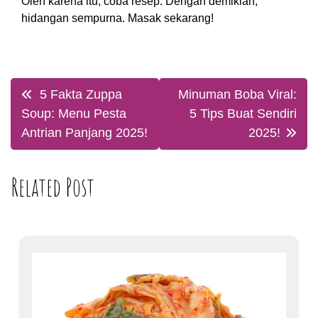
Oleh karena itu, coba resep. Dengan demikian,
hidangan sempurna. Masak sekarang!
Post
5 Fakta Zuppa
Minuman Boba Viral:
navigation
Soup: Menu Pesta
5 Tips Buat Sendiri
Antrian Panjang 2025!
2025!
Related Post