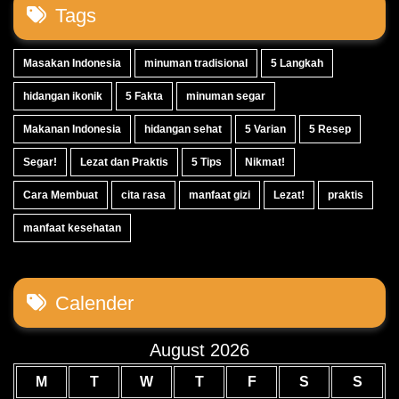
Tags
Masakan Indonesia
minuman tradisional
5 Langkah
hidangan ikonik
5 Fakta
minuman segar
Makanan Indonesia
hidangan sehat
5 Varian
5 Resep
Segar!
Lezat dan Praktis
5 Tips
Nikmat!
Cara Membuat
cita rasa
manfaat gizi
Lezat!
praktis
manfaat kesehatan
Calender
August 2026
M
T
W
T
F
S
S