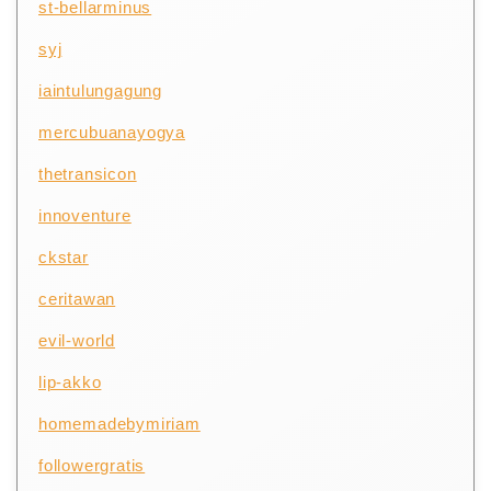
st-bellarminus
syj
iaintulungagung
mercubuanayogya
thetransicon
innoventure
ckstar
ceritawan
evil-world
lip-akko
homemadebymiriam
followergratis