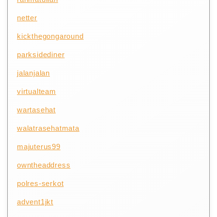
netter
kickthegongaround
parksidediner
jalanjalan
virtualteam
wartasehat
walatrasehatmata
majuterus99
owntheaddress
polres-serkot
advent1jkt