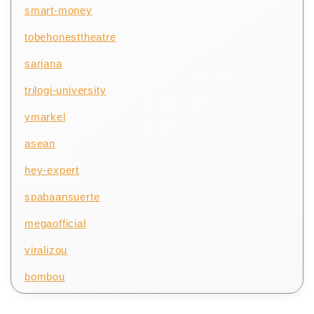
smart-money
tobehonesttheatre
sarjana
trilogi-university
ymarkel
asean
hey-expert
spabaansuerte
megaofficial
viralizou
bombou