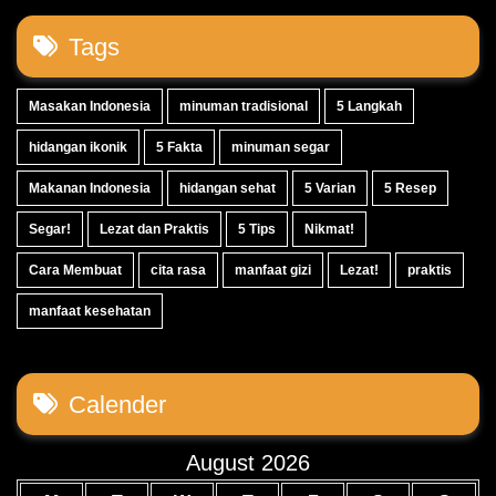
Tags
Masakan Indonesia
minuman tradisional
5 Langkah
hidangan ikonik
5 Fakta
minuman segar
Makanan Indonesia
hidangan sehat
5 Varian
5 Resep
Segar!
Lezat dan Praktis
5 Tips
Nikmat!
Cara Membuat
cita rasa
manfaat gizi
Lezat!
praktis
manfaat kesehatan
Calender
August 2026