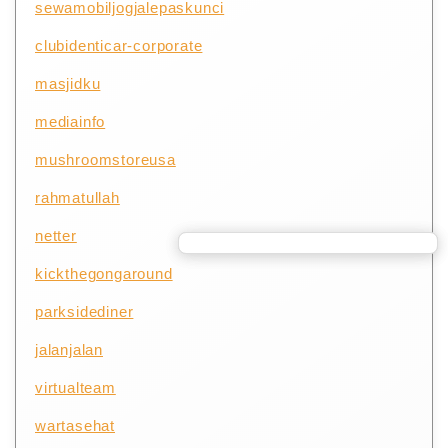
sewamobiljogjalepaskunci
clubidenticar-corporate
masjidku
mediainfo
mushroomstoreusa
rahmatullah
netter
kickthegongaround
parksidediner
jalanjalan
virtualteam
wartasehat