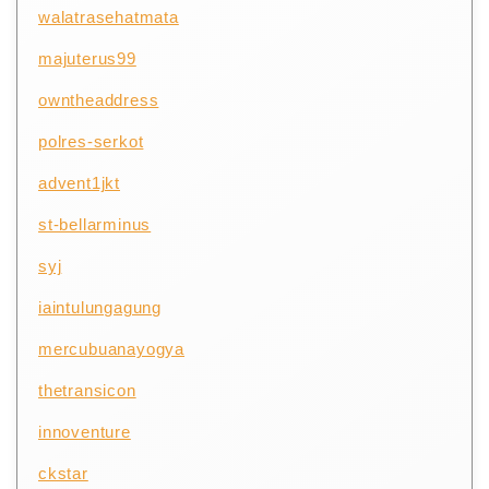
walatrasehatmata
majuterus99
owntheaddress
polres-serkot
advent1jkt
st-bellarminus
syj
iaintulungagung
mercubuanayogya
thetransicon
innoventure
ckstar