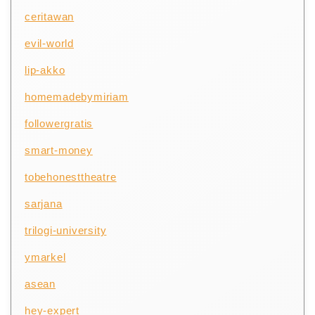
ceritawan
evil-world
lip-akko
homemadebymiriam
followergratis
smart-money
tobehonesttheatre
sarjana
trilogi-university
ymarkel
asean
hey-expert