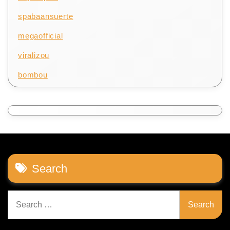
spabaansuerte
megaofficial
viralizou
bombou
Search
Search
for: