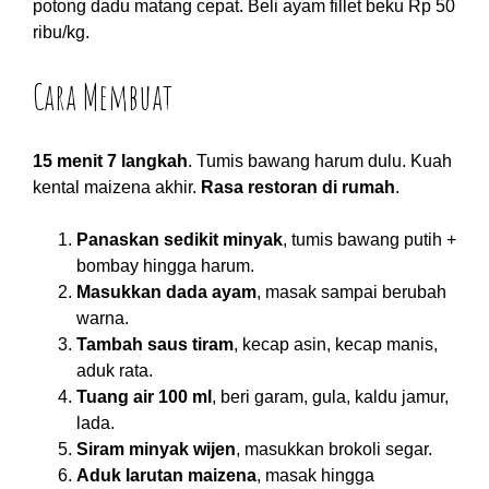
potong dadu matang cepat. Beli ayam fillet beku Rp 50
ribu/kg.
Cara Membuat
15 menit 7 langkah
. Tumis bawang harum dulu. Kuah
kental maizena akhir.
Rasa restoran di rumah
.
Panaskan sedikit minyak
, tumis bawang putih +
bombay hingga harum.
Masukkan dada ayam
, masak sampai berubah
warna.
Tambah saus tiram
, kecap asin, kecap manis,
aduk rata.
Tuang air 100 ml
, beri garam, gula, kaldu jamur,
lada.
Siram minyak wijen
, masukkan brokoli segar.
Aduk larutan maizena
, masak hingga