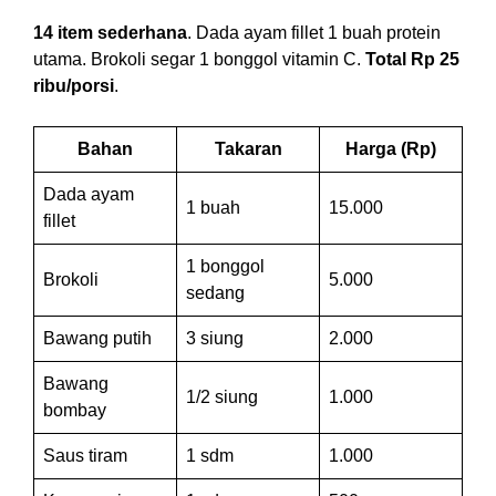
14 item sederhana
. Dada ayam fillet 1 buah protein
utama. Brokoli segar 1 bonggol vitamin C.
Total Rp 25
ribu/porsi
.
Bahan
Takaran
Harga (Rp)
Dada ayam
1 buah
15.000
fillet
1 bonggol
Brokoli
5.000
sedang
Bawang putih
3 siung
2.000
Bawang
1/2 siung
1.000
bombay
Saus tiram
1 sdm
1.000