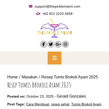
Skip
support@thepicklemiami.com
to
+62 812 2210 4458
content
Primary
Menu
Home
Masakan
Resep Tumis Brokoli Ayam 2025
Resep Tumis Brokoli Ayam 2025
-
Gerald Gonzales
Posted on:
October 23, 2025
Post Tags:
Cara Membuat
,
resep sehat
,
Tumis Brokoli Ayam