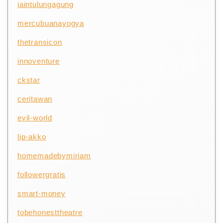
iaintulungagung
mercubuanayogya
thetransicon
innoventure
ckstar
ceritawan
evil-world
lip-akko
homemadebymiriam
followergratis
smart-money
tobehonesttheatre