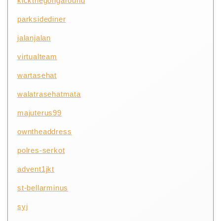
kickthegongaround
parksidediner
jalanjalan
virtualteam
wartasehat
walatrasehatmata
majuterus99
owntheaddress
polres-serkot
advent1jkt
st-bellarminus
syj