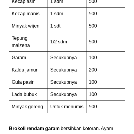
Kecap asin
1 sdm
500
Kecap manis
1 sdm
500
Minyak wijen
1 sdt
500
Tepung
1/2 sdm
500
maizena
Garam
Secukupnya
100
Kaldu jamur
Secukupnya
200
Gula pasir
Secukupnya
100
Lada bubuk
Secukupnya
100
Minyak goreng
Untuk menumis
500
Brokoli rendam garam
bersihkan kotoran. Ayam