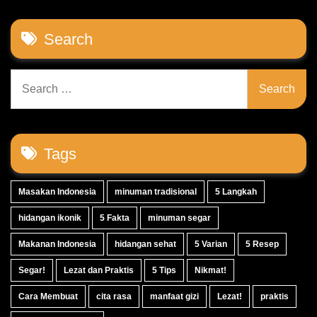
Search
Search
for:
Tags
Masakan Indonesia
minuman tradisional
5 Langkah
hidangan ikonik
5 Fakta
minuman segar
Makanan Indonesia
hidangan sehat
5 Varian
5 Resep
Segar!
Lezat dan Praktis
5 Tips
Nikmat!
Cara Membuat
cita rasa
manfaat gizi
Lezat!
praktis