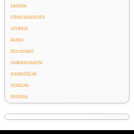
sarjana
trilogi-university
ymarkel
asean
hey-expert
spabaansuerte
megaofficial
viralizou
bombou