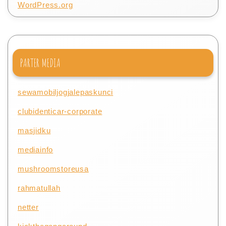
WordPress.org
PARTER MEDIA
sewamobiljogjalepaskunci
clubidenticar-corporate
masjidku
mediainfo
mushroomstoreusa
rahmatullah
netter