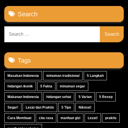
Search
Search
for:
Tags
Masakan Indonesia
minuman tradisional
5 Langkah
hidangan ikonik
5 Fakta
minuman segar
Makanan Indonesia
hidangan sehat
5 Varian
5 Resep
Segar!
Lezat dan Praktis
5 Tips
Nikmat!
Cara Membuat
cita rasa
manfaat gizi
Lezat!
praktis