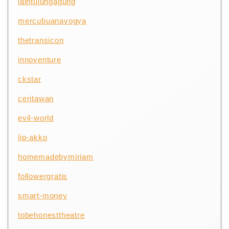
iaintulungagung
mercubuanayogya
thetransicon
innoventure
ckstar
ceritawan
evil-world
lip-akko
homemadebymiriam
followergratis
smart-money
tobehonesttheatre