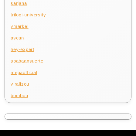
sarjana
trilogi-university
ymarkel
asean
hey-expert
spabaansuerte
megaofficial
viralizou
bombou