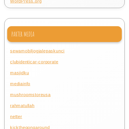
WordPress.org
PARTER MEDIA
sewamobiljogjalepaskunci
clubidenticar-corporate
masjidku
mediainfo
mushroomstoreusa
rahmatullah
netter
kickthegongaround