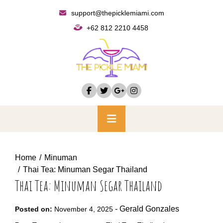
Skip
support@thepicklemiami.com
to
+62 812 2210 4458
content
Primary
Menu
Home
Minuman
Thai Tea: Minuman Segar Thailand
Thai Tea: Minuman Segar Thailand
-
Gerald Gonzales
Posted on:
November 4, 2025