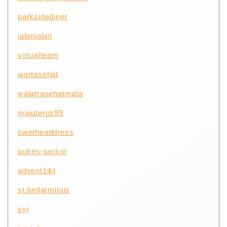
parksidediner
jalanjalan
virtualteam
wartasehat
walatrasehatmata
majuterus99
owntheaddress
polres-serkot
advent1jkt
st-bellarminus
syj