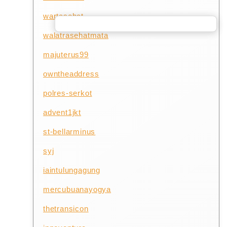
wartasehat
walatrasehatmata
majuterus99
owntheaddress
polres-serkot
advent1jkt
st-bellarminus
syj
iaintulungagung
mercubuanayogya
thetransicon