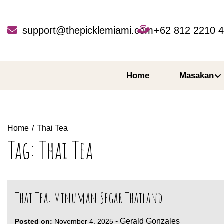
Skip
to
content
support@thepicklemiami.com
+62 812 2210 
Home
Masakan
Home
Thai Tea
Tag:
Thai Tea
Thai Tea: Minuman Segar Thailand
-
Gerald Gonzales
Posted on:
November 4, 2025