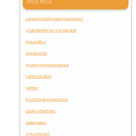
PARTER MEDIA
sewamobiljogjalepaskunci
clubidenticar-corporate
masjidku
mediainfo
mushroomstoreusa
rahmatullah
netter
kickthegongaround
parksidediner
jalanjalan
virtualteam