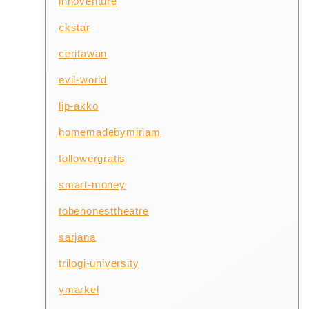
innoventure
ckstar
ceritawan
evil-world
lip-akko
homemadebymiriam
followergratis
smart-money
tobehonesttheatre
sarjana
trilogi-university
ymarkel