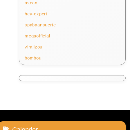
asean
hey-expert
spabaansuerte
megaofficial
viralizou
bombou
Calender