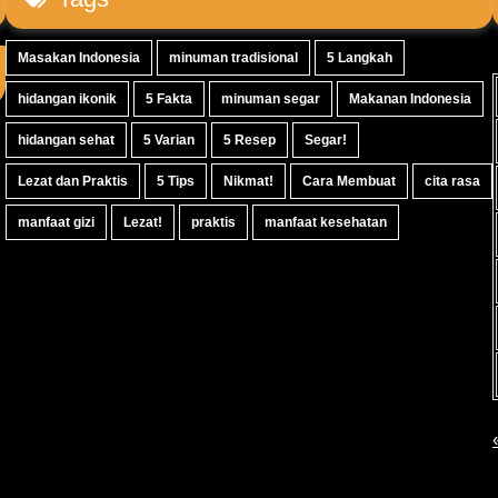
Masakan Indonesia
minuman tradisional
5 Langkah
hidangan ikonik
5 Fakta
minuman segar
Makanan Indonesia
hidangan sehat
5 Varian
5 Resep
Segar!
Lezat dan Praktis
5 Tips
Nikmat!
Cara Membuat
cita rasa
manfaat gizi
Lezat!
praktis
manfaat kesehatan