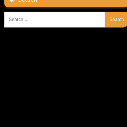
Search
for: