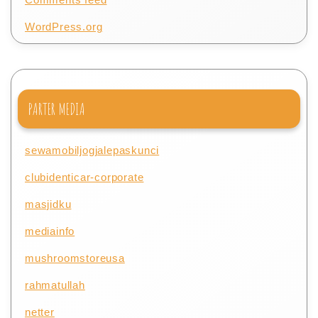
WordPress.org
PARTER MEDIA
sewamobiljogjalepaskunci
clubidenticar-corporate
masjidku
mediainfo
mushroomstoreusa
rahmatullah
netter