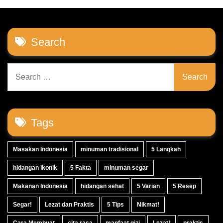
Search
Search
for:
Tags
Masakan Indonesia
minuman tradisional
5 Langkah
hidangan ikonik
5 Fakta
minuman segar
Makanan Indonesia
hidangan sehat
5 Varian
5 Resep
Segar!
Lezat dan Praktis
5 Tips
Nikmat!
Cara Membuat
cita rasa
manfaat gizi
Lezat!
praktis