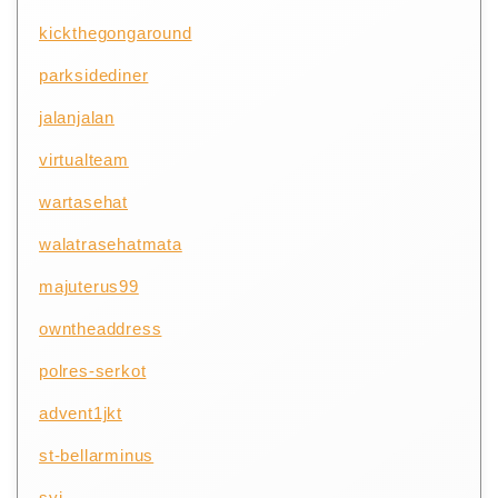
kickthegongaround
parksidediner
jalanjalan
virtualteam
wartasehat
walatrasehatmata
majuterus99
owntheaddress
polres-serkot
advent1jkt
st-bellarminus
syj