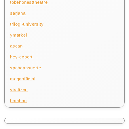
tobehonesttheatre
sarjana
trilogi-university
ymarkel
asean
hey-expert
spabaansuerte
megaofficial
viralizou
bombou