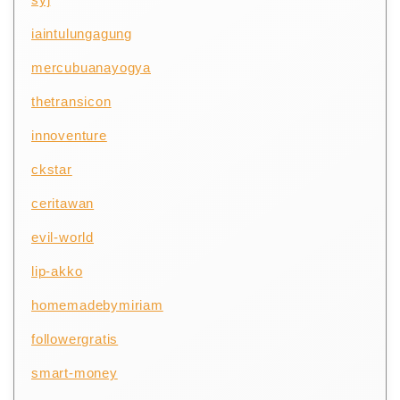
iaintulungagung
mercubuanayogya
thetransicon
innoventure
ckstar
ceritawan
evil-world
lip-akko
homemadebymiriam
followergratis
smart-money