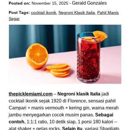
-
Gerald Gonzales
Posted on:
November 15, 2025
Post Tags:
cocktail ikonik
,
Negroni Klasik Italia
,
Pahit Manis
Segar
thepicklemiami.com
–
Negroni klasik Italia
jadi
cocktail ikonik sejak 1920 di Florence, sensasi pahit
Campari + manis vermouth + kering gin, warna merah
jambu menyegarkan cocok musim panas.
Sebagai
contoh
, 1:1:1 ratio, 10 detik siap, 1 porsi 180 kalori –
alat shaker + gelas rocks.
Selain itu
, variasi Sbagliato