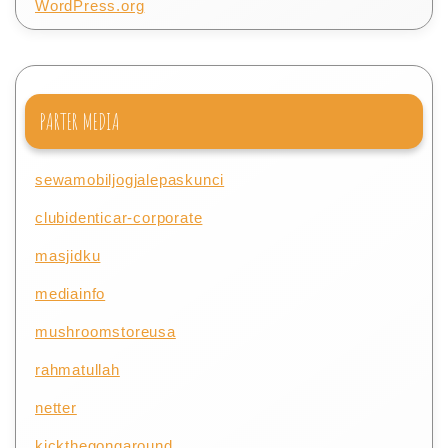
WordPress.org
PARTER MEDIA
sewamobiljogjalepaskunci
clubidenticar-corporate
masjidku
mediainfo
mushroomstoreusa
rahmatullah
netter
kickthegongaround