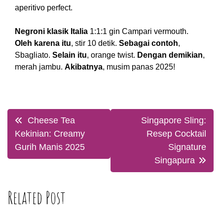
aperitivo perfect.
Negroni klasik Italia
1:1:1 gin Campari vermouth.
Oleh karena itu
, stir 10 detik.
Sebagai contoh
,
Sbagliato.
Selain itu
, orange twist.
Dengan demikian
,
merah jambu.
Akibatnya
, musim panas 2025!
Post
Cheese Tea
Singapore Sling:
navigation
Kekinian: Creamy
Resep Cocktail
Gurih Manis 2025
Signature
Singapura
Related Post