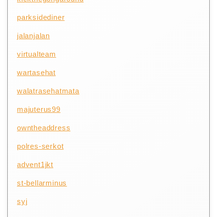
parksidediner
jalanjalan
virtualteam
wartasehat
walatrasehatmata
majuterus99
owntheaddress
polres-serkot
advent1jkt
st-bellarminus
syj