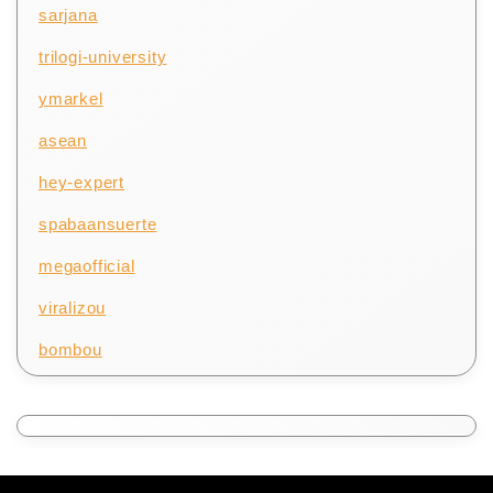
sarjana
trilogi-university
ymarkel
asean
hey-expert
spabaansuerte
megaofficial
viralizou
bombou