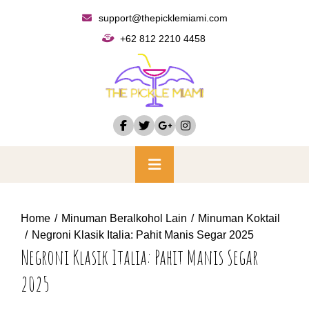
Skip
support@thepicklemiami.com
to
+62 812 2210 4458
content
Primary
Menu
Home
Minuman Beralkohol Lain
Minuman Koktail
Negroni Klasik Italia: Pahit Manis Segar 2025
Negroni Klasik Italia: Pahit Manis Segar
2025