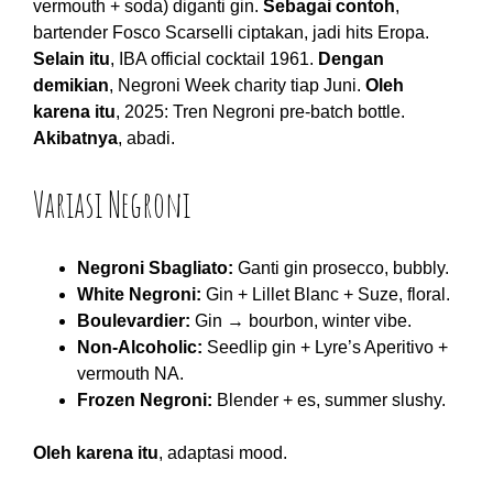
vermouth + soda) diganti gin.
Sebagai contoh
,
bartender Fosco Scarselli ciptakan, jadi hits Eropa.
Selain itu
, IBA official cocktail 1961.
Dengan
demikian
, Negroni Week charity tiap Juni.
Oleh
karena itu
, 2025: Tren Negroni pre-batch bottle.
Akibatnya
, abadi.
Variasi Negroni
Negroni Sbagliato:
Ganti gin prosecco, bubbly.
White Negroni:
Gin + Lillet Blanc + Suze, floral.
Boulevardier:
Gin → bourbon, winter vibe.
Non-Alcoholic:
Seedlip gin + Lyre’s Aperitivo +
vermouth NA.
Frozen Negroni:
Blender + es, summer slushy.
Oleh karena itu
, adaptasi mood.