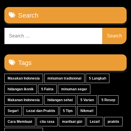
Search
Search
for:
Tags
Masakan Indonesia
minuman tradisional
5 Langkah
hidangan ikonik
5 Fakta
minuman segar
Makanan Indonesia
hidangan sehat
5 Varian
5 Resep
Segar!
Lezat dan Praktis
5 Tips
Nikmat!
Cara Membuat
cita rasa
manfaat gizi
Lezat!
praktis