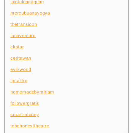
iaintulungagung
mercubuanayogya
thetransicon
innoventure
ckstar
ceritawan
evil-world
lip-akko
homemadebymiriam
followergratis
smart-money
tobehonesttheatre