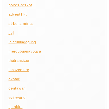
polres-serkot
advent1jkt
st-bellarminus
syj
iaintulungagung
mercubuanayogya
thetransicon
innoventure
ckstar
ceritawan
evil-world
lip-akko