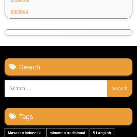
bombou
Search
Search
for:
Tags
Masakan Indonesia
minuman tradisional
5 Langkah