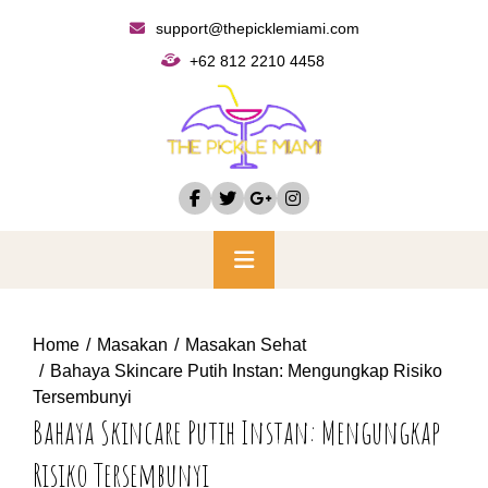
Skip
support@thepicklemiami.com
to
+62 812 2210 4458
content
Primary
Menu
Home
Masakan
Masakan Sehat
Bahaya Skincare Putih Instan: Mengungkap Risiko
Tersembunyi
Bahaya Skincare Putih Instan: Mengungkap
Risiko Tersembunyi