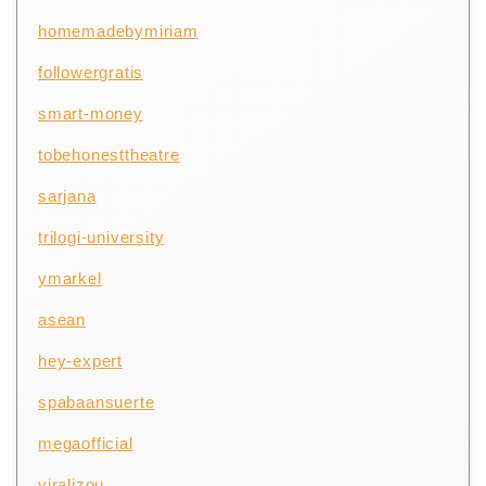
homemadebymiriam
followergratis
smart-money
tobehonesttheatre
sarjana
trilogi-university
ymarkel
asean
hey-expert
spabaansuerte
megaofficial
viralizou