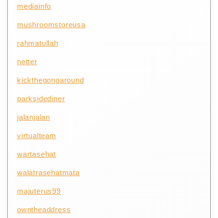
mediainfo
mushroomstoreusa
rahmatullah
netter
kickthegongaround
parksidediner
jalanjalan
virtualteam
wartasehat
walatrasehatmata
majuterus99
owntheaddress