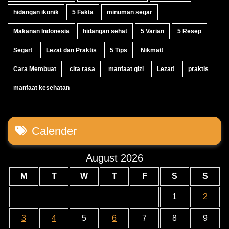
hidangan ikonik
5 Fakta
minuman segar
Makanan Indonesia
hidangan sehat
5 Varian
5 Resep
Segar!
Lezat dan Praktis
5 Tips
Nikmat!
Cara Membuat
cita rasa
manfaat gizi
Lezat!
praktis
manfaat kesehatan
Calender
August 2026
M
T
W
T
F
S
S
1
2
3
4
5
6
7
8
9