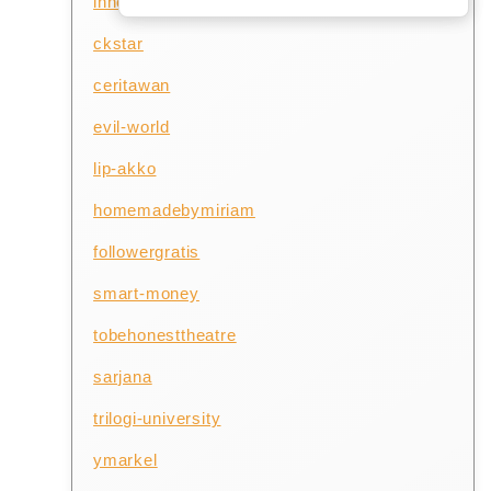
innoventure
ckstar
ceritawan
evil-world
lip-akko
homemadebymiriam
followergratis
smart-money
tobehonesttheatre
sarjana
trilogi-university
ymarkel