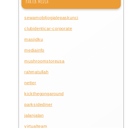
PARTER MEDIA
sewamobiljogjalepaskunci
clubidenticar-corporate
masjidku
mediainfo
mushroomstoreusa
rahmatullah
netter
kickthegongaround
parksidediner
jalanjalan
virtualteam