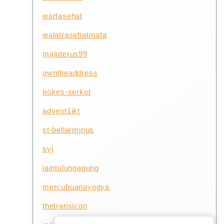
wartasehat
walatrasehatmata
majuterus99
owntheaddress
polres-serkot
advent1jkt
st-bellarminus
syj
iaintulungagung
mercubuanayogya
thetransicon