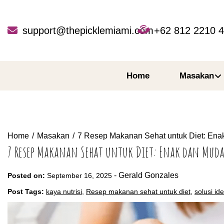
Skip
to
content
support@thepicklemiami.com
+62 812 2210 
Home
Masakan
Home
Masakan
7 Resep Makanan Sehat untuk Diet: Ena
7 Resep Makanan Sehat untuk Diet: Enak dan Muda
-
Gerald Gonzales
Posted on:
September 16, 2025
Post Tags:
kaya nutrisi
,
Resep makanan sehat untuk diet
,
solusi ide