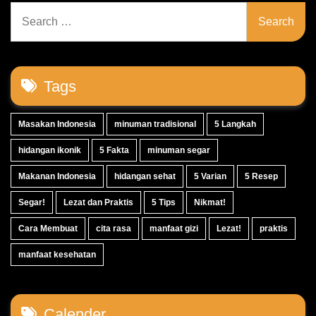
Search
for:
Tags
Masakan Indonesia
minuman tradisional
5 Langkah
hidangan ikonik
5 Fakta
minuman segar
Makanan Indonesia
hidangan sehat
5 Varian
5 Resep
Segar!
Lezat dan Praktis
5 Tips
Nikmat!
Cara Membuat
cita rasa
manfaat gizi
Lezat!
praktis
manfaat kesehatan
Calender