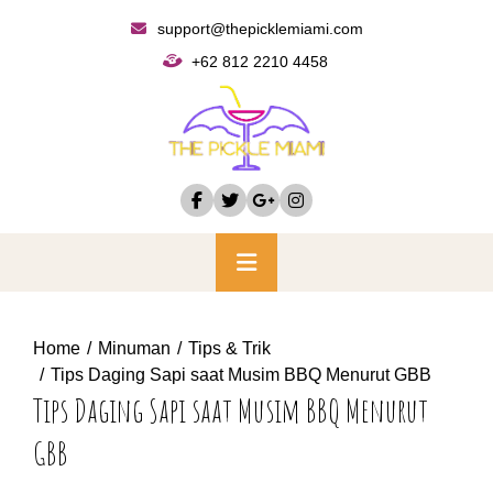
Skip
support@thepicklemiami.com
to
+62 812 2210 4458
content
Primary
Menu
Home
Minuman
Tips & Trik
Tips Daging Sapi saat Musim BBQ Menurut GBB
Tips Daging Sapi saat Musim BBQ Menurut
GBB