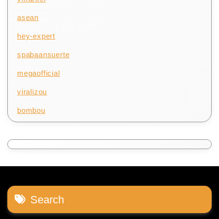
asean
hey-expert
spabaansuerte
megaofficial
viralizou
bombou
Search