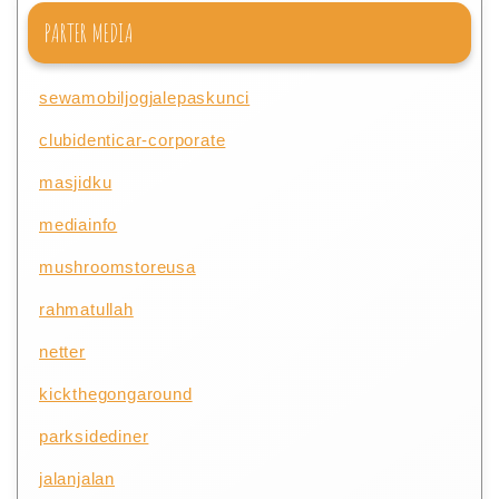
PARTER MEDIA
sewamobiljogjalepaskunci
clubidenticar-corporate
masjidku
mediainfo
mushroomstoreusa
rahmatullah
netter
kickthegongaround
parksidediner
jalanjalan