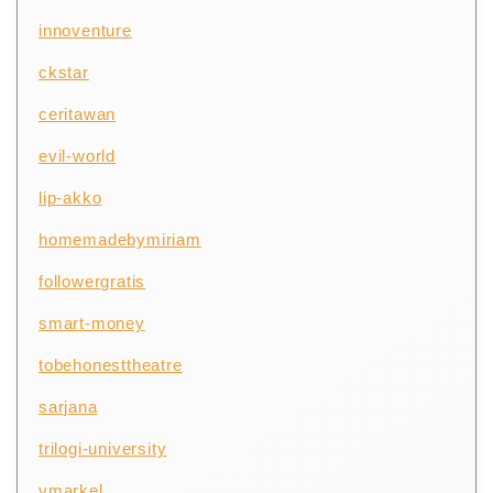
innoventure
ckstar
ceritawan
evil-world
lip-akko
homemadebymiriam
followergratis
smart-money
tobehonesttheatre
sarjana
trilogi-university
ymarkel