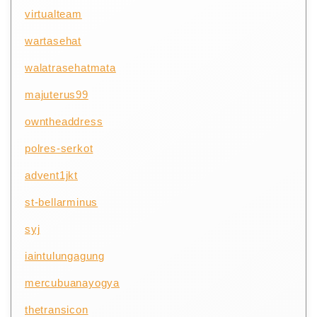
virtualteam
wartasehat
walatrasehatmata
majuterus99
owntheaddress
polres-serkot
advent1jkt
st-bellarminus
syj
iaintulungagung
mercubuanayogya
thetransicon