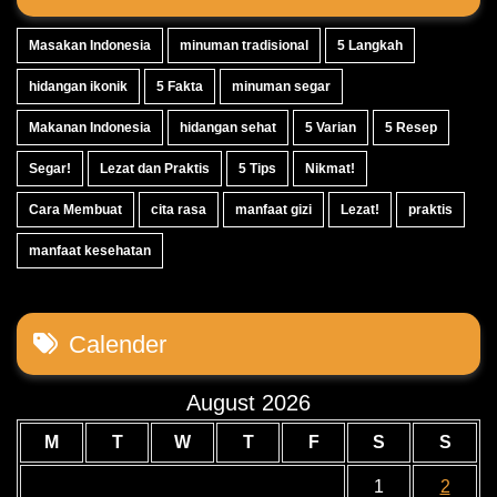
Masakan Indonesia
minuman tradisional
5 Langkah
hidangan ikonik
5 Fakta
minuman segar
Makanan Indonesia
hidangan sehat
5 Varian
5 Resep
Segar!
Lezat dan Praktis
5 Tips
Nikmat!
Cara Membuat
cita rasa
manfaat gizi
Lezat!
praktis
manfaat kesehatan
Calender
August 2026
M
T
W
T
F
S
S
1
2