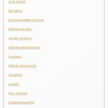
evil-world
lip-akko
homemadebymiriam
followergratis
smart-money
tobehonesttheatre
sarjana
trilogi-university
ymarkel
asean
hey-expert
spabaansuerte