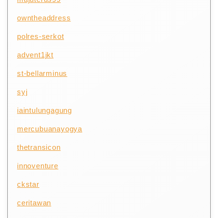
owntheaddress
polres-serkot
advent1jkt
st-bellarminus
syj
iaintulungagung
mercubuanayogya
thetransicon
innoventure
ckstar
ceritawan