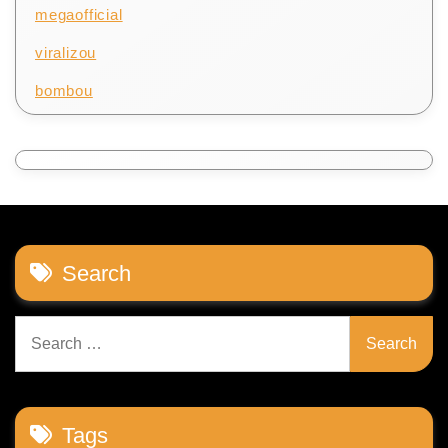
megaofficial
viralizou
bombou
Search
Search
for:
Tags