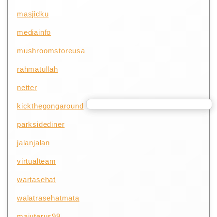
masjidku
mediainfo
mushroomstoreusa
rahmatullah
netter
kickthegongaround
parksidediner
jalanjalan
virtualteam
wartasehat
walatrasehatmata
majuterus99