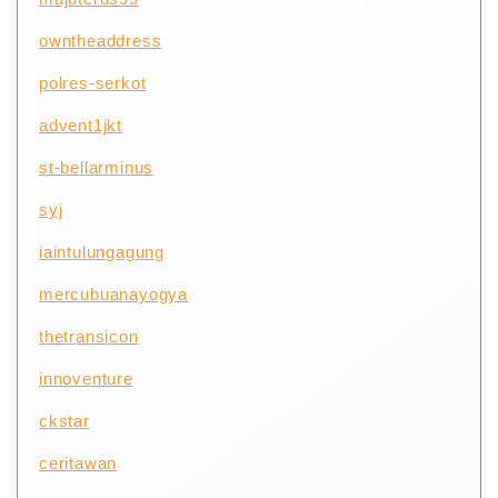
owntheaddress
polres-serkot
advent1jkt
st-bellarminus
syj
iaintulungagung
mercubuanayogya
thetransicon
innoventure
ckstar
ceritawan