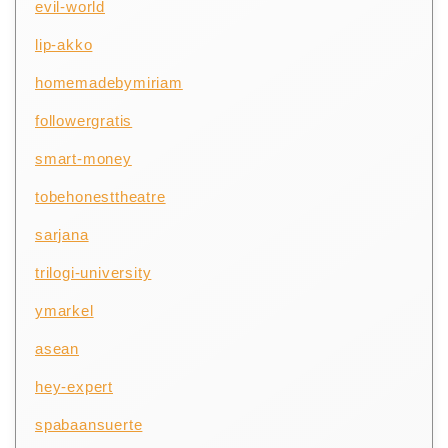
evil-world
lip-akko
homemadebymiriam
followergratis
smart-money
tobehonesttheatre
sarjana
trilogi-university
ymarkel
asean
hey-expert
spabaansuerte