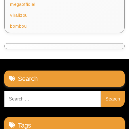
megaofficial
viralizou
bombou
Search
Search
for:
Tags