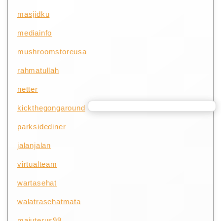
masjidku
mediainfo
mushroomstoreusa
rahmatullah
netter
kickthegongaround
parksidediner
jalanjalan
virtualteam
wartasehat
walatrasehatmata
majuterus99