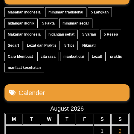
Masakan Indonesia
minuman tradisional
5 Langkah
hidangan ikonik
5 Fakta
minuman segar
Makanan Indonesia
hidangan sehat
5 Varian
5 Resep
Segar!
Lezat dan Praktis
5 Tips
Nikmat!
Cara Membuat
cita rasa
manfaat gizi
Lezat!
praktis
manfaat kesehatan
Calender
August 2026
M
T
W
T
F
S
S
1
2