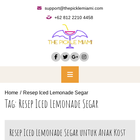
Skip
support@thepicklemiami.com
to
+62 812 2210 4458
content
Primary
Menu
Home
Resep Iced Lemonade Segar
Tag:
Resep Iced Lemonade Segar
Resep Iced Lemonade Segar untuk Anak Kost