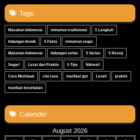
Tags
Masakan Indonesia
minuman tradisional
5 Langkah
hidangan ikonik
5 Fakta
minuman segar
Makanan Indonesia
hidangan sehat
5 Varian
5 Resep
Segar!
Lezat dan Praktis
5 Tips
Nikmat!
Cara Membuat
cita rasa
manfaat gizi
Lezat!
praktis
manfaat kesehatan
Calender
August 2026