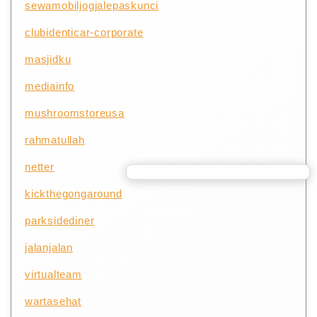
sewamobiljogjalepaskunci
clubidenticar-corporate
masjidku
mediainfo
mushroomstoreusa
rahmatullah
netter
kickthegongaround
parksidediner
jalanjalan
virtualteam
wartasehat