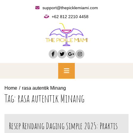
Skip
support@thepicklemiami.com
to
+62 812 2210 4458
content
Primary
Menu
Home
rasa autentik Minang
Tag:
rasa autentik Minang
Resep Rendang Daging Simple 2025: Praktis