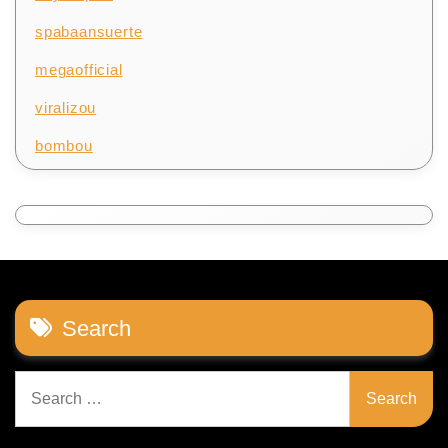
spabaansuerte
megaofficial
viralizou
bombou
Search
Search
for: