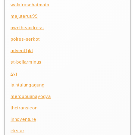
walatrasehatmata
majuterus99
owntheaddress
polres-serkot
advent1jkt
st-bellarminus
syj
iaintulungagung
mercubuanayogya
thetransicon
innoventure
ckstar