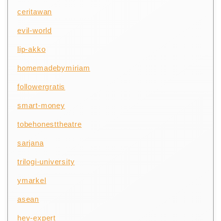
ceritawan
evil-world
lip-akko
homemadebymiriam
followergratis
smart-money
tobehonesttheatre
sarjana
trilogi-university
ymarkel
asean
hey-expert