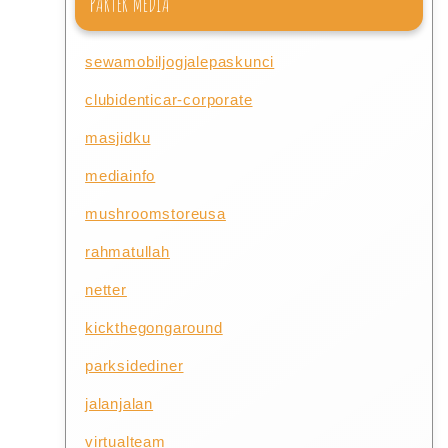
PARTER MEDIA
sewamobiljogjalepaskunci
clubidenticar-corporate
masjidku
mediainfo
mushroomstoreusa
rahmatullah
netter
kickthegongaround
parksidediner
jalanjalan
virtualteam