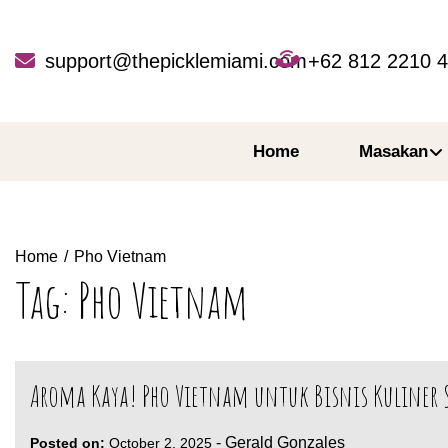
Skip
to
content
support@thepicklemiami.com
+62 812 2210 
Home
Masakan
Home
Pho Vietnam
Tag:
Pho Vietnam
Aroma Kaya! Pho Vietnam untuk Bisnis Kuliner 
-
Gerald Gonzales
Posted on:
October 2, 2025