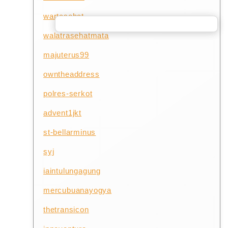
wartasehat
walatrasehatmata
majuterus99
owntheaddress
polres-serkot
advent1jkt
st-bellarminus
syj
iaintulungagung
mercubuanayogya
thetransicon