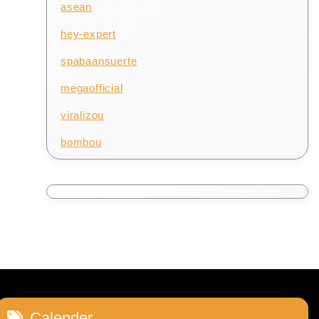
asean
hey-expert
spabaansuerte
megaofficial
viralizou
bombou
Calender