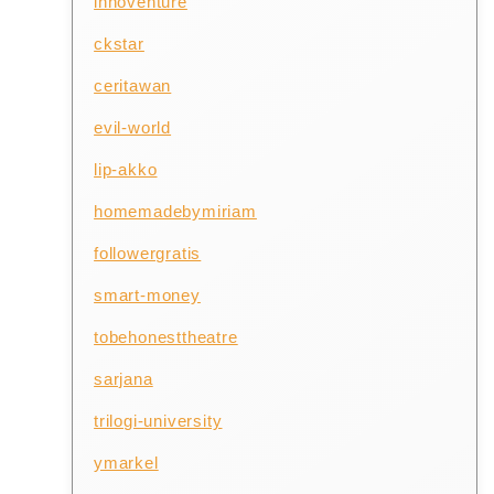
innoventure
ckstar
ceritawan
evil-world
lip-akko
homemadebymiriam
followergratis
smart-money
tobehonesttheatre
sarjana
trilogi-university
ymarkel