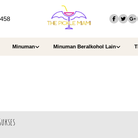
4458
Minuman
Minuman Beralkohol Lain
T
Sukses