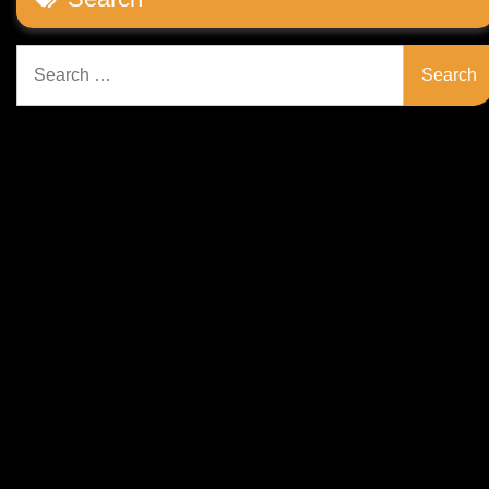
Search
for: