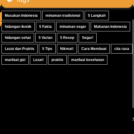
Masakan Indonesia
minuman tradisional
5 Langkah
hidangan ikonik
5 Fakta
minuman segar
Makanan Indonesia
hidangan sehat
5 Varian
5 Resep
Segar!
Lezat dan Praktis
5 Tips
Nikmat!
Cara Membuat
cita rasa
manfaat gizi
Lezat!
praktis
manfaat kesehatan