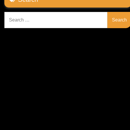
Search
for: