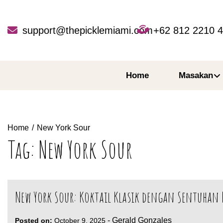
Skip
to
content
support@thepicklemiami.com
+62 812 2210 
Home
Masakan
Home
New York Sour
Tag:
New York Sour
New York Sour: Koktail Klasik dengan Sentuhan
-
Gerald Gonzales
Posted on:
October 9, 2025