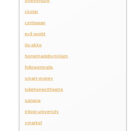
innoventure
ckstar
ceritawan
evil-world
lip-akko
homemadebymiriam
followergratis
smart-money
tobehonesttheatre
sarjana
trilogi-university
ymarkel