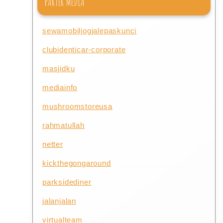
PARTER MEDIA
sewamobiljogjalepaskunci
clubidenticar-corporate
masjidku
mediainfo
mushroomstoreusa
rahmatullah
netter
kickthegongaround
parksidediner
jalanjalan
virtualteam