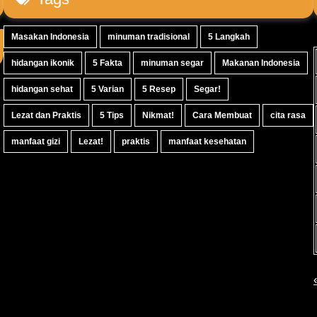
Masakan Indonesia
minuman tradisional
5 Langkah
hidangan ikonik
5 Fakta
minuman segar
Makanan Indonesia
hidangan sehat
5 Varian
5 Resep
Segar!
Lezat dan Praktis
5 Tips
Nikmat!
Cara Membuat
cita rasa
manfaat gizi
Lezat!
praktis
manfaat kesehatan