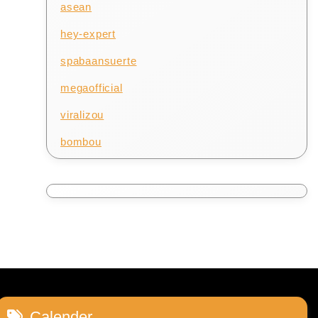
asean
hey-expert
spabaansuerte
megaofficial
viralizou
bombou
Calender