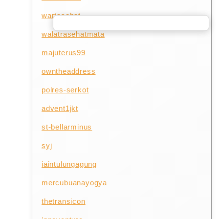
wartasehat
walatrasehatmata
majuterus99
owntheaddress
polres-serkot
advent1jkt
st-bellarminus
syj
iaintulungagung
mercubuanayogya
thetransicon