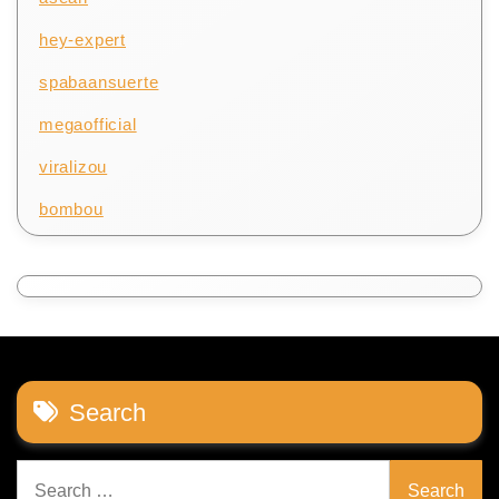
hey-expert
spabaansuerte
megaofficial
viralizou
bombou
Search
Search
for: