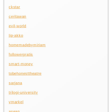
ckstar
ceritawan
evil-world
lip-akko
homemadebymiriam
followergratis
smart-money
tobehonesttheatre
sarjana
trilogi-university
ymarkel
asean