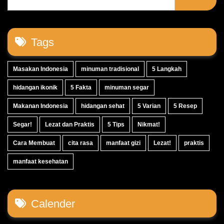
Tags
Masakan Indonesia
minuman tradisional
5 Langkah
hidangan ikonik
5 Fakta
minuman segar
Makanan Indonesia
hidangan sehat
5 Varian
5 Resep
Segar!
Lezat dan Praktis
5 Tips
Nikmat!
Cara Membuat
cita rasa
manfaat gizi
Lezat!
praktis
manfaat kesehatan
Calender