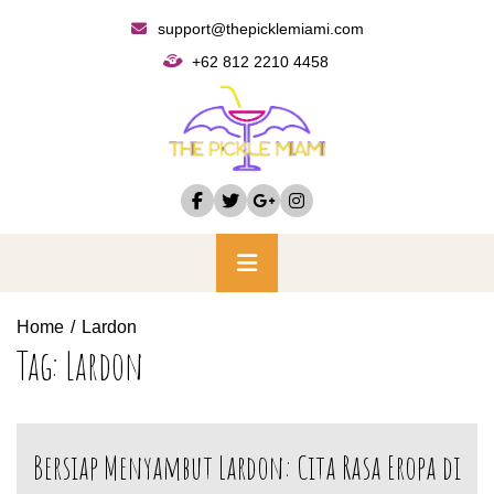
Skip
support@thepicklemiami.com
to
+62 812 2210 4458
content
Primary
Menu
Home
Lardon
Tag:
Lardon
Bersiap Menyambut Lardon: Cita Rasa Eropa di