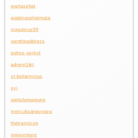
wartasehat
walatrasehatmata
majuterus99
owntheaddress
polres-serkot
advent1jkt
st-bellarminus
syj
iaintulungagung
mercubuanayogya
thetransicon
innoventure