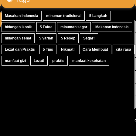
Masakan Indonesia
minuman tradisional
5 Langkah
hidangan ikonik
5 Fakta
minuman segar
Makanan Indonesia
hidangan sehat
5 Varian
5 Resep
Segar!
Lezat dan Praktis
5 Tips
Nikmat!
Cara Membuat
cita rasa
manfaat gizi
Lezat!
praktis
manfaat kesehatan