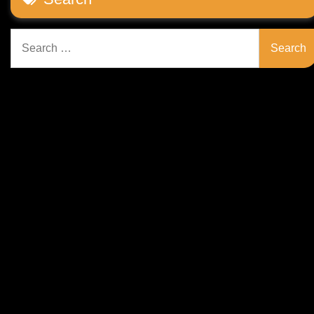
Search
for: