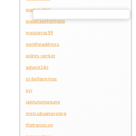
wartasehat
walatrasehatmata
majuterus99
owntheaddress
polres-serkot
advent1jkt
st-bellarminus
syj
iaintulungagung
mercubuanayogya
thetransicon