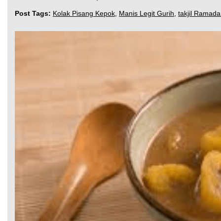
Post Tags:
Kolak Pisang Kepok
,
Manis Legit Gurih
,
takjil Ramad