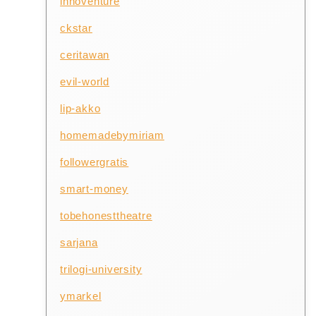
innoventure
ckstar
ceritawan
evil-world
lip-akko
homemadebymiriam
followergratis
smart-money
tobehonesttheatre
sarjana
trilogi-university
ymarkel