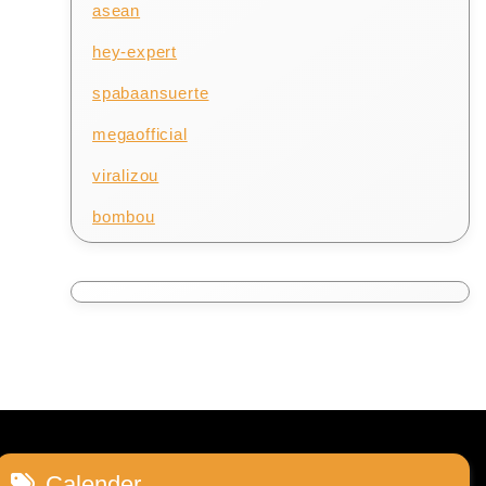
asean
hey-expert
spabaansuerte
megaofficial
viralizou
bombou
Calender