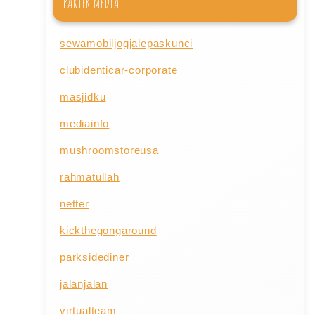
PARTER MEDIA
sewamobiljogjalepaskunci
clubidenticar-corporate
masjidku
mediainfo
mushroomstoreusa
rahmatullah
netter
kickthegongaround
parksidediner
jalanjalan
virtualteam