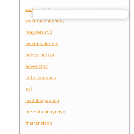
wartasehat
walatrasehatmata
majuterus99
owntheaddress
polres-serkot
advent1jkt
st-bellarminus
syj
iaintulungagung
mercubuanayogya
thetransicon