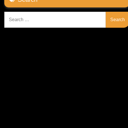
Search
for: