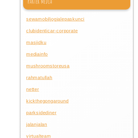
PARTER MEDIA
sewamobiljogjalepaskunci
clubidenticar-corporate
masjidku
mediainfo
mushroomstoreusa
rahmatullah
netter
kickthegongaround
parksidediner
jalanjalan
virtualteam