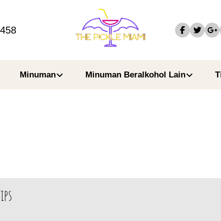
4458
Minuman
Minuman Beralkohol Lain
T
ips