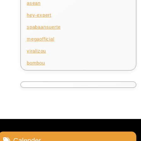
asean
hey-expert
spabaansuerte
megaofficial
viralizou
bombou
Calender