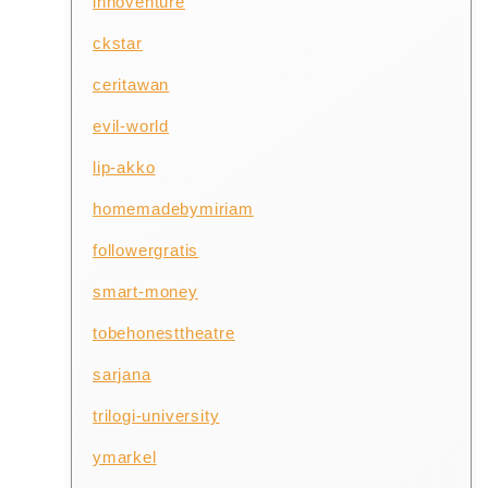
innoventure
ckstar
ceritawan
evil-world
lip-akko
homemadebymiriam
followergratis
smart-money
tobehonesttheatre
sarjana
trilogi-university
ymarkel