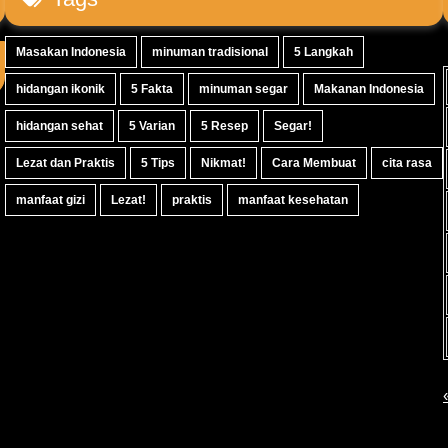
Masakan Indonesia
minuman tradisional
5 Langkah
hidangan ikonik
5 Fakta
minuman segar
Makanan Indonesia
hidangan sehat
5 Varian
5 Resep
Segar!
Lezat dan Praktis
5 Tips
Nikmat!
Cara Membuat
cita rasa
manfaat gizi
Lezat!
praktis
manfaat kesehatan