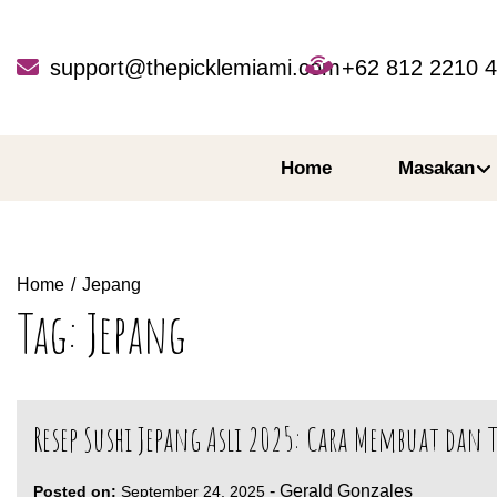
Skip
to
content
support@thepicklemiami.com
+62 812 2210 
Home
Masakan
Home
Jepang
Tag:
Jepang
Resep Sushi Jepang Asli 2025: Cara Membuat dan T
-
Gerald Gonzales
Posted on:
September 24, 2025