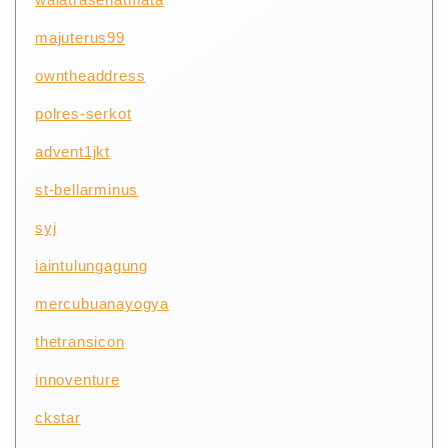
majuterus99
owntheaddress
polres-serkot
advent1jkt
st-bellarminus
syj
iaintulungagung
mercubuanayogya
thetransicon
innoventure
ckstar