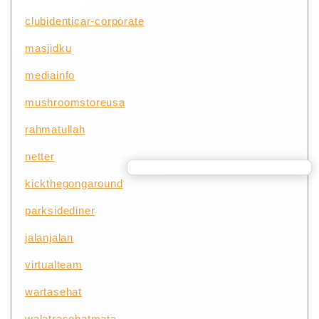
clubidenticar-corporate
masjidku
mediainfo
mushroomstoreusa
rahmatullah
netter
kickthegongaround
parksidediner
jalanjalan
virtualteam
wartasehat
walatrasehatmata