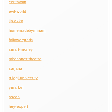
ceritawan
evil-world
lip-akko
homemadebymiriam
followergratis
smart-money
tobehonesttheatre
sarjana
trilogi-university
ymarkel
asean
hey-expert