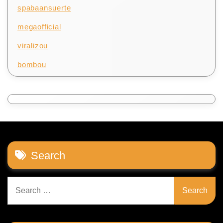
spabaansuerte
megaofficial
viralizou
bombou
Search
Search
for: