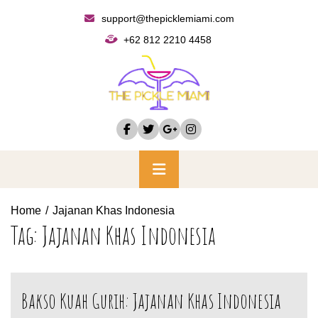
Skip
support@thepicklemiami.com
to
+62 812 2210 4458
content
Primary
Menu
Home
Jajanan Khas Indonesia
Tag:
Jajanan Khas Indonesia
Bakso Kuah Gurih: Jajanan Khas Indonesia