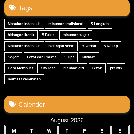
Tags
Masakan Indonesia
minuman tradisional
5 Langkah
hidangan ikonik
5 Fakta
minuman segar
Makanan Indonesia
hidangan sehat
5 Varian
5 Resep
Segar!
Lezat dan Praktis
5 Tips
Nikmat!
Cara Membuat
cita rasa
manfaat gizi
Lezat!
praktis
manfaat kesehatan
Calender
August 2026
M
T
W
T
F
S
S