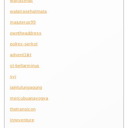
wartasehat
walatrasehatmata
majuterus99
owntheaddress
polres-serkot
advent1jkt
st-bellarminus
syj
iaintulungagung
mercubuanayogya
thetransicon
innoventure