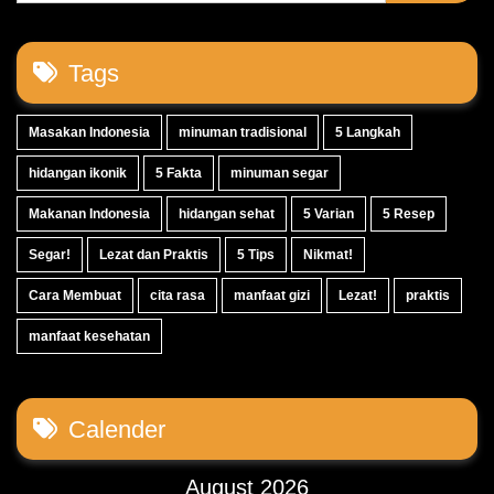
Tags
Masakan Indonesia
minuman tradisional
5 Langkah
hidangan ikonik
5 Fakta
minuman segar
Makanan Indonesia
hidangan sehat
5 Varian
5 Resep
Segar!
Lezat dan Praktis
5 Tips
Nikmat!
Cara Membuat
cita rasa
manfaat gizi
Lezat!
praktis
manfaat kesehatan
Calender
August 2026