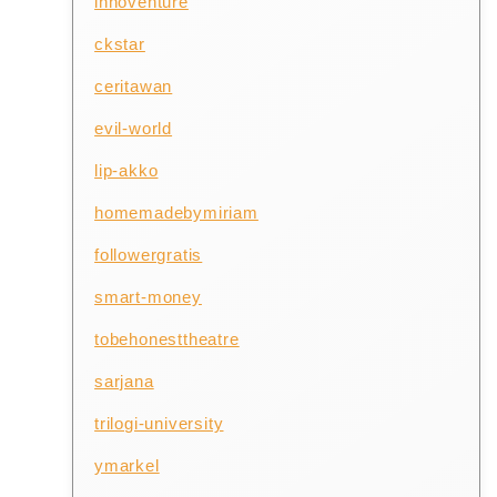
innoventure
ckstar
ceritawan
evil-world
lip-akko
homemadebymiriam
followergratis
smart-money
tobehonesttheatre
sarjana
trilogi-university
ymarkel