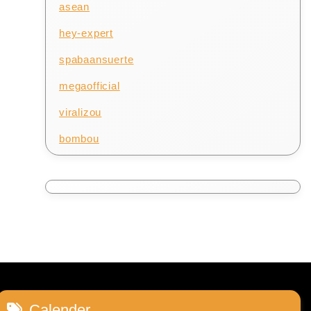
asean
hey-expert
spabaansuerte
megaofficial
viralizou
bombou
Calender