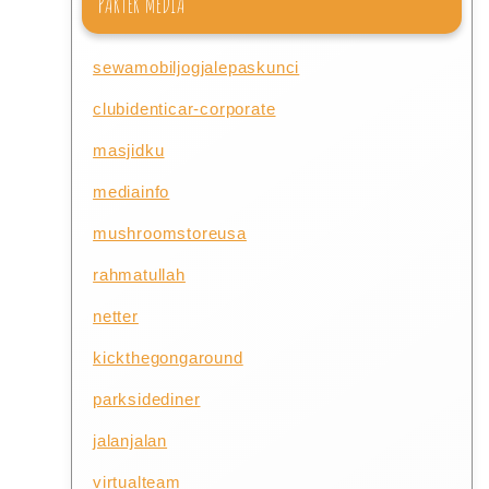
PARTER MEDIA
sewamobiljogjalepaskunci
clubidenticar-corporate
masjidku
mediainfo
mushroomstoreusa
rahmatullah
netter
kickthegongaround
parksidediner
jalanjalan
virtualteam