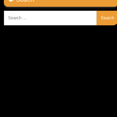
Search
for: