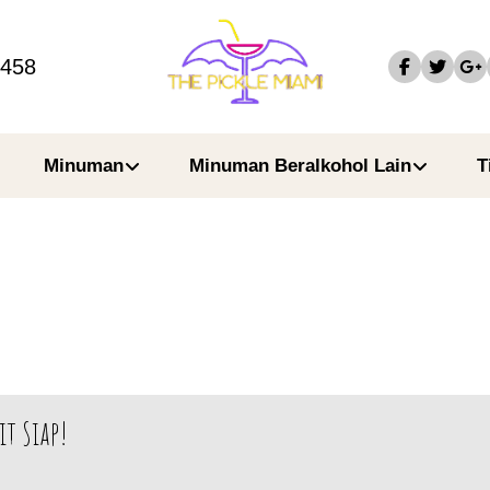
4458
Minuman
Minuman Beralkohol Lain
T
t Siap!