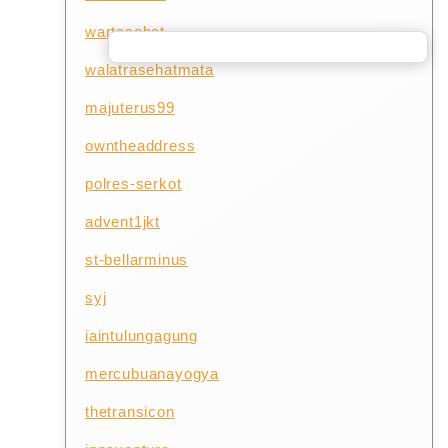
wartasehat
walatrasehatmata
majuterus99
owntheaddress
polres-serkot
advent1jkt
st-bellarminus
syj
iaintulungagung
mercubuanayogya
thetransicon