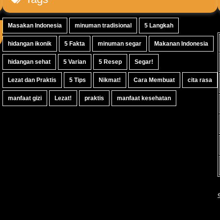
Masakan Indonesia
minuman tradisional
5 Langkah
hidangan ikonik
5 Fakta
minuman segar
Makanan Indonesia
hidangan sehat
5 Varian
5 Resep
Segar!
Lezat dan Praktis
5 Tips
Nikmat!
Cara Membuat
cita rasa
manfaat gizi
Lezat!
praktis
manfaat kesehatan