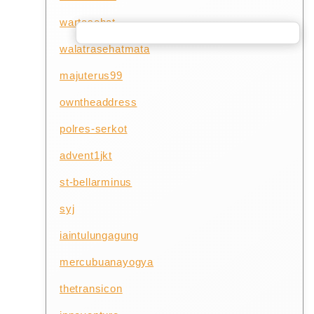
wartasehat
walatrasehatmata
majuterus99
owntheaddress
polres-serkot
advent1jkt
st-bellarminus
syj
iaintulungagung
mercubuanayogya
thetransicon