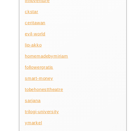
innoventure
ckstar
ceritawan
evil-world
lip-akko
homemadebymiriam
followergratis
smart-money
tobehonesttheatre
sarjana
trilogi-university
ymarkel