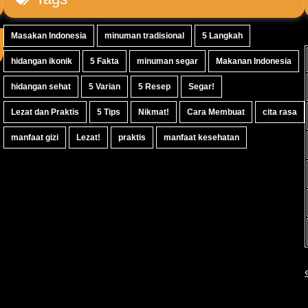
Masakan Indonesia
minuman tradisional
5 Langkah
hidangan ikonik
5 Fakta
minuman segar
Makanan Indonesia
hidangan sehat
5 Varian
5 Resep
Segar!
Lezat dan Praktis
5 Tips
Nikmat!
Cara Membuat
cita rasa
manfaat gizi
Lezat!
praktis
manfaat kesehatan