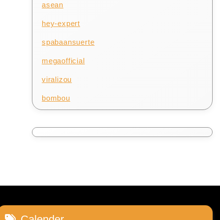
asean
hey-expert
spabaansuerte
megaofficial
viralizou
bombou
Calender