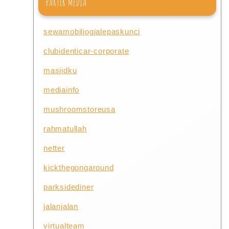
PARTER MEDIA
sewamobiljogjalepaskunci
clubidenticar-corporate
masjidku
mediainfo
mushroomstoreusa
rahmatullah
netter
kickthegongaround
parksidediner
jalanjalan
virtualteam