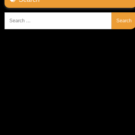
Search
for: