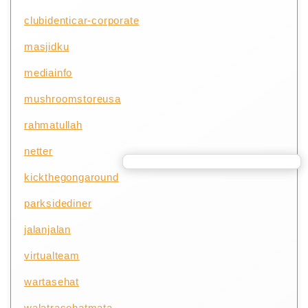
clubidenticar-corporate
masjidku
mediainfo
mushroomstoreusa
rahmatullah
netter
kickthegongaround
parksidediner
jalanjalan
virtualteam
wartasehat
walatrasehatmata