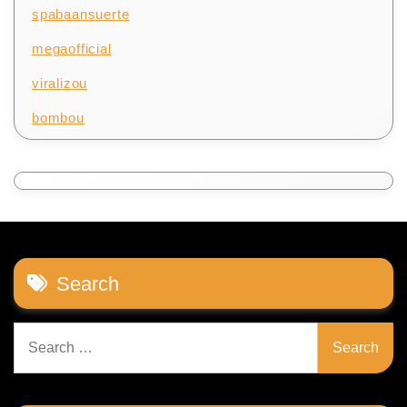
spabaansuerte
megaofficial
viralizou
bombou
Search
Search
for: