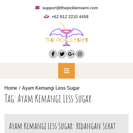
Skip
support@thepicklemiami.com
to
+62 812 2210 4458
content
Primary
Menu
Home
Ayam Kemangi Less Sugar
Tag:
Ayam Kemangi Less Sugar
Ayam Kemangi Less Sugar: Hidangan Sehat