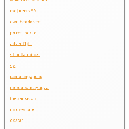
majuterus99
owntheaddress
polres-serkot
advent1jkt
st-bellarminus
syj
iaintulungagung
mercubuanayogya
thetransicon
innoventure
ckstar