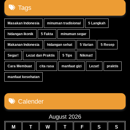
Tags
Masakan Indonesia
minuman tradisional
5 Langkah
hidangan ikonik
5 Fakta
minuman segar
Makanan Indonesia
hidangan sehat
5 Varian
5 Resep
Segar!
Lezat dan Praktis
5 Tips
Nikmat!
Cara Membuat
cita rasa
manfaat gizi
Lezat!
praktis
manfaat kesehatan
Calender
August 2026
M
T
W
T
F
S
S