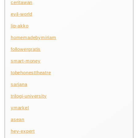
ceritawan
evil-world
lip-akko
homemadebymiriam
followergratis
smart-money
tobehonesttheatre
sarjana
trilogi-university
ymarkel
asean
hey-expert