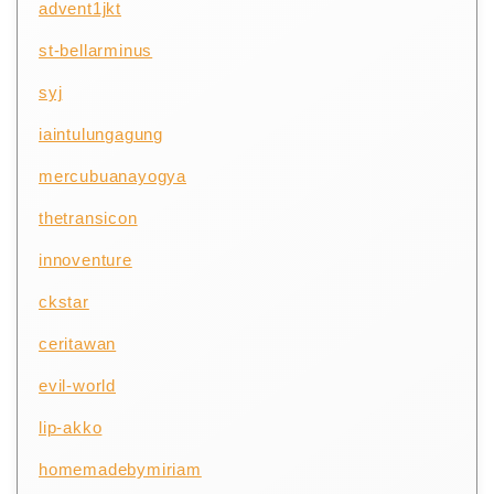
advent1jkt
st-bellarminus
syj
iaintulungagung
mercubuanayogya
thetransicon
innoventure
ckstar
ceritawan
evil-world
lip-akko
homemadebymiriam