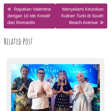
Post
Rayakan Valentine
Menyelami Keunikan
navigation
dengan 10 Ide Kreatif
Kuliner Turki di South
dan Romantis
Beach Avenue
Related Post