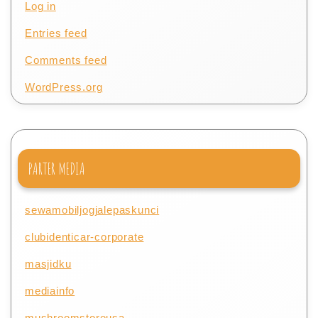
Log in
Entries feed
Comments feed
WordPress.org
PARTER MEDIA
sewamobiljogjalepaskunci
clubidenticar-corporate
masjidku
mediainfo
mushroomstoreusa