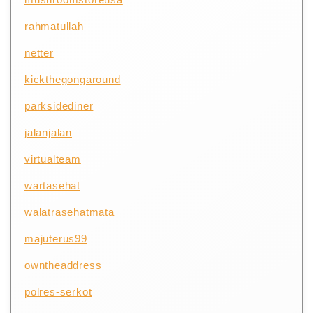
rahmatullah
netter
kickthegongaround
parksidediner
jalanjalan
virtualteam
wartasehat
walatrasehatmata
majuterus99
owntheaddress
polres-serkot