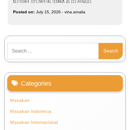
Restoran Tepi Pantai Terbaik di Los Angeles
Posted on:
July 15, 2026
-
vina.amalia
Search
for:
Categories
Masakan
Masakan Indonesia
Masakan Internasional