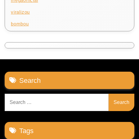
megaofficial
viralizou
bombou
Search
Search
for:
Tags