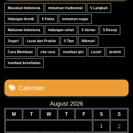
Masakan Indonesia
minuman tradisional
5 Langkah
hidangan ikonik
5 Fakta
minuman segar
Makanan Indonesia
hidangan sehat
5 Varian
5 Resep
Segar!
Lezat dan Praktis
5 Tips
Nikmat!
Cara Membuat
cita rasa
manfaat gizi
Lezat!
praktis
manfaat kesehatan
Calender
August 2026
M
T
W
T
F
S
S
1
2