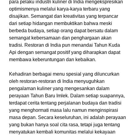
para pelaku industri kuliner di India mengekspresikan
optimismenya melalui karya-karya terbaru yang
disajikan. Semangat dan kreativitas yang terpancar
dari setiap hidangan membuktikan bahwa meski
berbeda budaya, setiap orang dapat bersatu dalam
semangat kebersamaan dan penghargaan akan
tradisi. Restoran di India pun menandai Tahun Kuda
Api dengan semangat positif yang diharapkan dapat
membawa keberuntungan dan kebaikan.
Kehadiran berbagai menu spesial yang diluncurkan
oleh restoran-restoran di India menyuguhkan
pengalaman kuliner yang mengesankan dalam
perayaan Tahun Baru Imlek. Dalam setiap suapannya,
terdapat cerita tentang perjalanan budaya dan tradisi
yang menghormati masa lalu namun menginspirasi
masa depan. Secara keseluruhan, ini adalah perayaan
yang bukan hanya soal cita rasa, tetapi juga tentang
menyatukan kembali komunitas melalui kekayaan