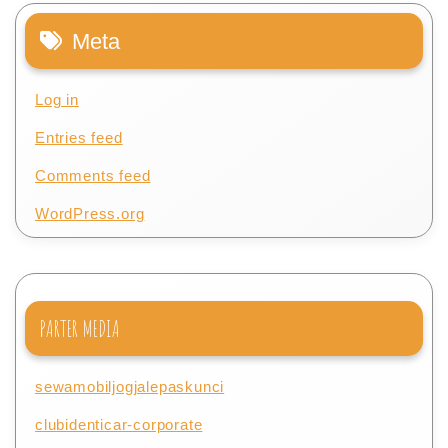
Meta
Log in
Entries feed
Comments feed
WordPress.org
PARTER MEDIA
sewamobiljogjalepaskunci
clubidenticar-corporate