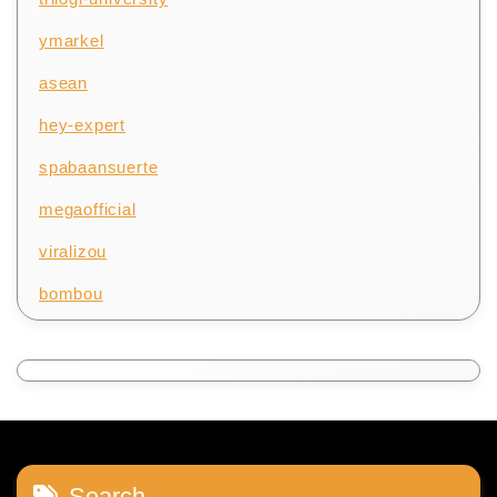
ymarkel
asean
hey-expert
spabaansuerte
megaofficial
viralizou
bombou
Search