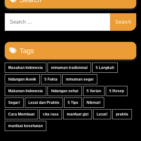
Search
for:
Tags
Masakan Indonesia
minuman tradisional
5 Langkah
hidangan ikonik
5 Fakta
minuman segar
Makanan Indonesia
hidangan sehat
5 Varian
5 Resep
Segar!
Lezat dan Praktis
5 Tips
Nikmat!
Cara Membuat
cita rasa
manfaat gizi
Lezat!
praktis
manfaat kesehatan