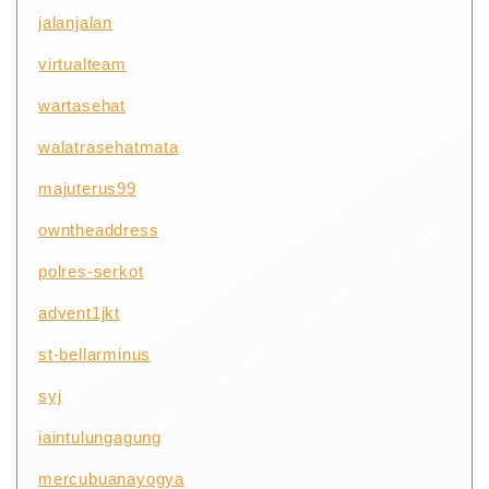
jalanjalan
virtualteam
wartasehat
walatrasehatmata
majuterus99
owntheaddress
polres-serkot
advent1jkt
st-bellarminus
syj
iaintulungagung
mercubuanayogya