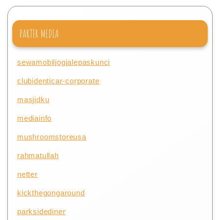
PARTER MEDIA
sewamobiljogjalepaskunci
clubidenticar-corporate
masjidku
mediainfo
mushroomstoreusa
rahmatullah
netter
kickthegongaround
parksidediner