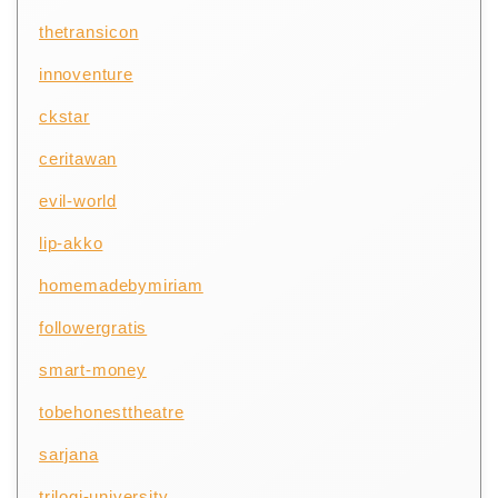
thetransicon
innoventure
ckstar
ceritawan
evil-world
lip-akko
homemadebymiriam
followergratis
smart-money
tobehonesttheatre
sarjana
trilogi-university