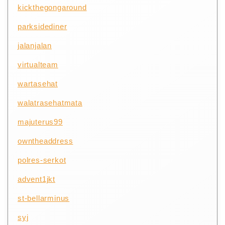
kickthegongaround
parksidediner
jalanjalan
virtualteam
wartasehat
walatrasehatmata
majuterus99
owntheaddress
polres-serkot
advent1jkt
st-bellarminus
syj