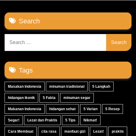
Search
Search
for:
Tags
Masakan Indonesia
minuman tradisional
5 Langkah
hidangan ikonik
5 Fakta
minuman segar
Makanan Indonesia
hidangan sehat
5 Varian
5 Resep
Segar!
Lezat dan Praktis
5 Tips
Nikmat!
Cara Membuat
cita rasa
manfaat gizi
Lezat!
praktis