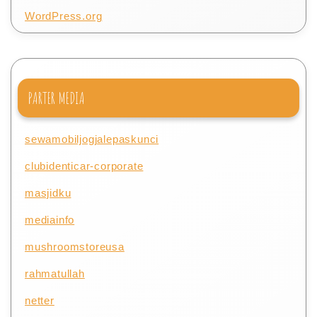
WordPress.org
PARTER MEDIA
sewamobiljogjalepaskunci
clubidenticar-corporate
masjidku
mediainfo
mushroomstoreusa
rahmatullah
netter