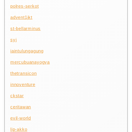
polres-serkot
advent1jkt
st-bellarminus
syj
iaintulungagung
mercubuanayogya
thetransicon
innoventure
ckstar
ceritawan
evil-world
lip-akko