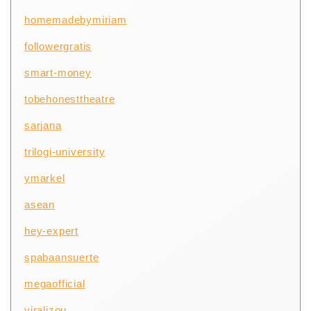
homemadebymiriam
followergratis
smart-money
tobehonesttheatre
sarjana
trilogi-university
ymarkel
asean
hey-expert
spabaansuerte
megaofficial
viralizou