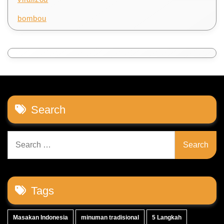
bombou
Search
Search
for:
Tags
Masakan Indonesia
minuman tradisional
5 Langkah