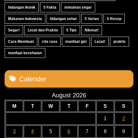
hidangan ikonik
5 Fakta
minuman segar
Makanan Indonesia
hidangan sehat
5 Varian
5 Resep
Segar!
Lezat dan Praktis
5 Tips
Nikmat!
Cara Membuat
cita rasa
manfaat gizi
Lezat!
praktis
manfaat kesehatan
Calender
August 2026
M
T
W
T
F
S
S
1
2
3
4
5
6
7
8
9