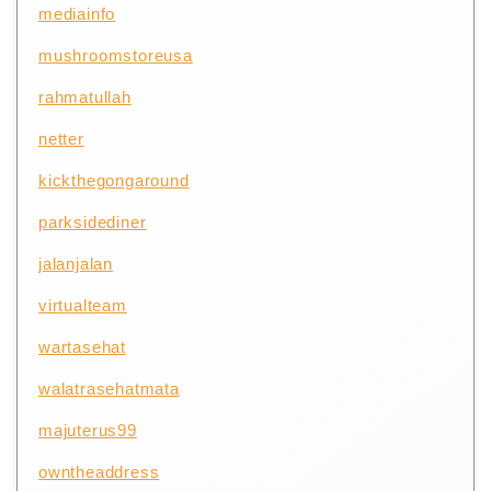
mediainfo
mushroomstoreusa
rahmatullah
netter
kickthegongaround
parksidediner
jalanjalan
virtualteam
wartasehat
walatrasehatmata
majuterus99
owntheaddress