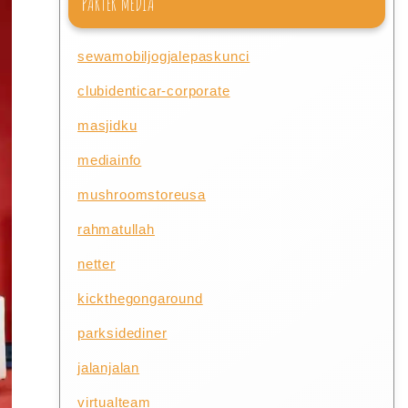
PARTER MEDIA
sewamobiljogjalepaskunci
clubidenticar-corporate
masjidku
mediainfo
mushroomstoreusa
rahmatullah
netter
kickthegongaround
parksidediner
jalanjalan
virtualteam