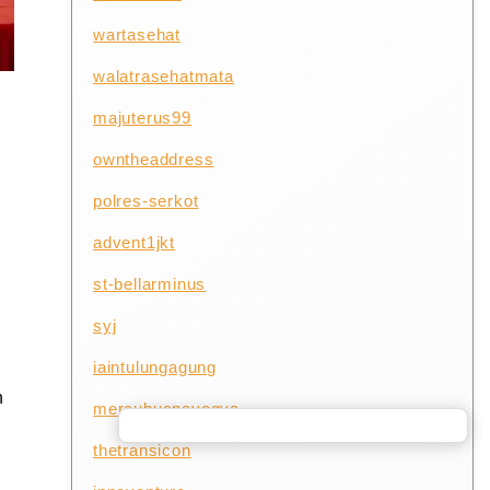
wartasehat
walatrasehatmata
majuterus99
owntheaddress
polres-serkot
advent1jkt
st-bellarminus
syj
iaintulungagung
n
mercubuanayogya
thetransicon