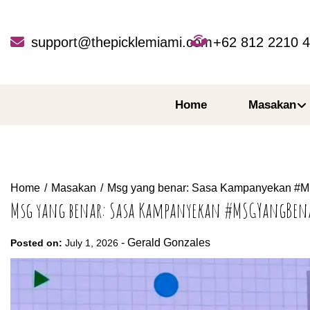
Skip
to
content
support@thepicklemiami.com
+62 812 2210 
Home
Masakan
Home
Masakan
Msg yang benar: Sasa Kampanyekan #M
Msg yang benar: Sasa Kampanyekan #MSGYangBen
-
Gerald Gonzales
Posted on:
July 1, 2026