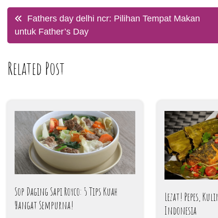
Post
Fathers day delhi ncr: Pilihan Tempat Makan
untuk Father’s Day
navigation
Related Post
Sop Daging Sapi Royco: 5 Tips Kuah
Lezat! Pepes, Kul
Hangat Sempurna!
Indonesia