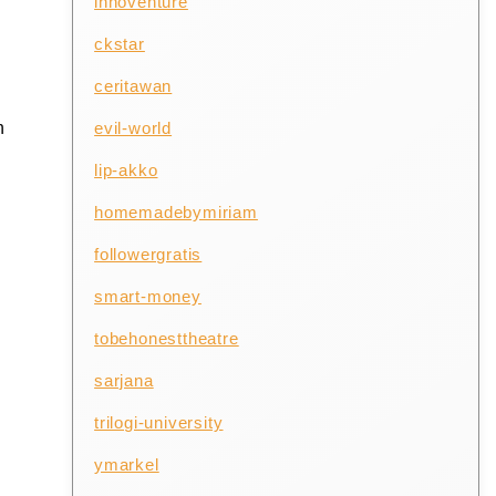
innoventure
ckstar
ceritawan
evil-world
n
lip-akko
.
homemadebymiriam
followergratis
smart-money
tobehonesttheatre
sarjana
trilogi-university
ymarkel