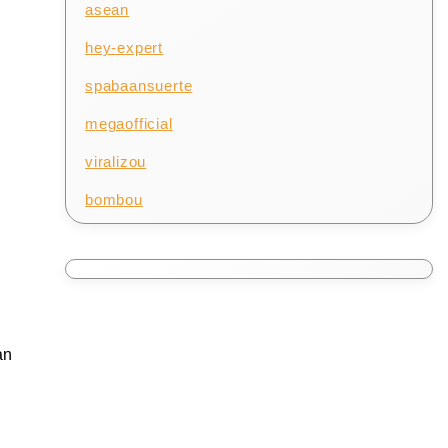
asean
hey-expert
spabaansuerte
megaofficial
viralizou
bombou
an