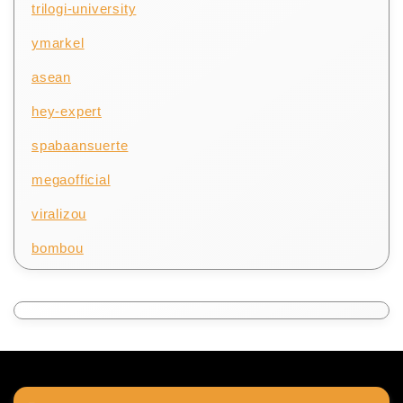
trilogi-university
ymarkel
asean
hey-expert
spabaansuerte
megaofficial
viralizou
bombou