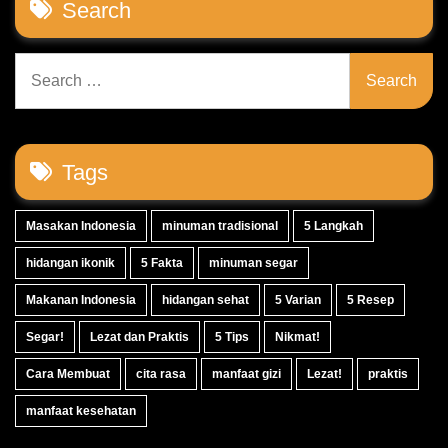
Search
Search
for:
Tags
Masakan Indonesia
minuman tradisional
5 Langkah
hidangan ikonik
5 Fakta
minuman segar
Makanan Indonesia
hidangan sehat
5 Varian
5 Resep
Segar!
Lezat dan Praktis
5 Tips
Nikmat!
Cara Membuat
cita rasa
manfaat gizi
Lezat!
praktis
manfaat kesehatan