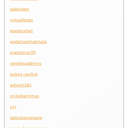
jalanjalan
virtualteam
wartasehat
walatrasehatmata
majuterus99
owntheaddress
polres-serkot
advent1jkt
st-bellarminus
syj
iaintulungagung