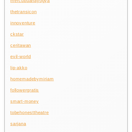
mercubuanayogya
thetransicon
innoventure
ckstar
ceritawan
evil-world
lip-akko
homemadebymiriam
followergratis
smart-money
tobehonesttheatre
sarjana