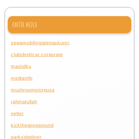
PARTER MEDIA
sewamobiljogjalepaskunci
clubidenticar-corporate
masjidku
mediainfo
mushroomstoreusa
rahmatullah
netter
kickthegongaround
parksidediner