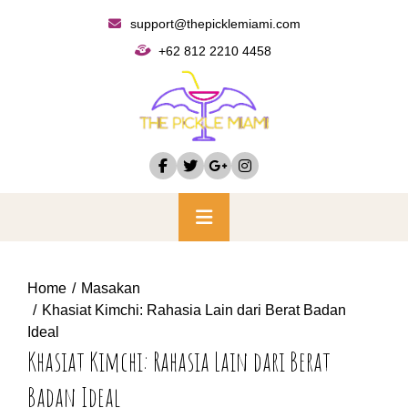
Skip
support@thepicklemiami.com
to
+62 812 2210 4458
content
Primary
Menu
Home
Masakan
Khasiat Kimchi: Rahasia Lain dari Berat Badan
Ideal
Khasiat Kimchi: Rahasia Lain dari Berat
Badan Ideal