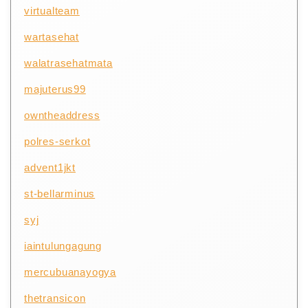
virtualteam
wartasehat
walatrasehatmata
majuterus99
owntheaddress
polres-serkot
advent1jkt
st-bellarminus
syj
iaintulungagung
mercubuanayogya
thetransicon