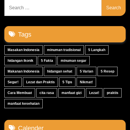
Search
for:
Tags
Masakan Indonesia
minuman tradisional
5 Langkah
hidangan ikonik
5 Fakta
minuman segar
Makanan Indonesia
hidangan sehat
5 Varian
5 Resep
Segar!
Lezat dan Praktis
5 Tips
Nikmat!
Cara Membuat
cita rasa
manfaat gizi
Lezat!
praktis
manfaat kesehatan
Calender