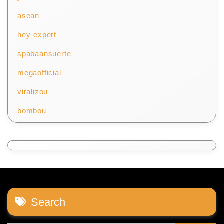
asean
hey-expert
spabaansuerte
megaofficial
viralizou
bombou
Search