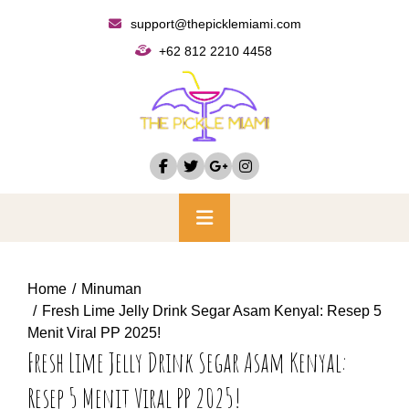
Skip
support@thepicklemiami.com
to
+62 812 2210 4458
content
Primary
Menu
Home
Minuman
Fresh Lime Jelly Drink Segar Asam Kenyal: Resep 5
Menit Viral PP 2025!
Fresh Lime Jelly Drink Segar Asam Kenyal:
Resep 5 Menit Viral PP 2025!