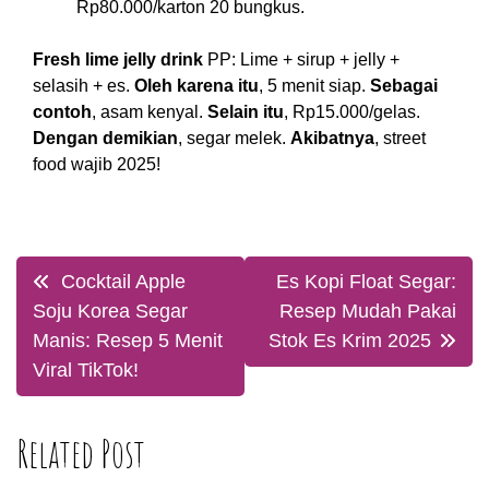
Rp80.000/karton 20 bungkus.
Fresh lime jelly drink
PP: Lime + sirup + jelly +
selasih + es.
Oleh karena itu
, 5 menit siap.
Sebagai
contoh
, asam kenyal.
Selain itu
, Rp15.000/gelas.
Dengan demikian
, segar melek.
Akibatnya
, street
food wajib 2025!
Post
Cocktail Apple
Es Kopi Float Segar:
navigation
Soju Korea Segar
Resep Mudah Pakai
Manis: Resep 5 Menit
Stok Es Krim 2025
Viral TikTok!
Related Post