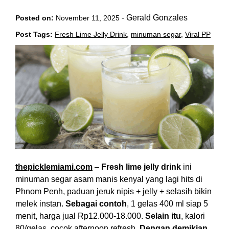
-
Gerald Gonzales
Posted on:
November 11, 2025
Post Tags:
Fresh Lime Jelly Drink
,
minuman segar
,
Viral PP
thepicklemiami.com
–
Fresh lime jelly drink
ini
minuman segar asam manis kenyal yang lagi hits di
Phnom Penh, paduan jeruk nipis + jelly + selasih bikin
melek instan.
Sebagai contoh
, 1 gelas 400 ml siap 5
menit, harga jual Rp12.000-18.000.
Selain itu
, kalori
80/gelas, cocok afternoon refresh.
Dengan demikian
,