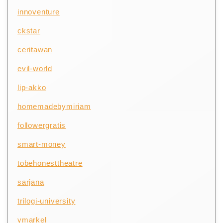
innoventure
ckstar
ceritawan
evil-world
lip-akko
homemadebymiriam
followergratis
smart-money
tobehonesttheatre
sarjana
trilogi-university
ymarkel