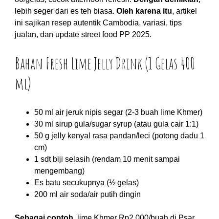
lebih seger dari es teh biasa.
Oleh karena itu
, artikel
ini sajikan resep autentik Cambodia, variasi, tips
jualan, dan update street food PP 2025.
Bahan Fresh Lime Jelly Drink (1 Gelas 400
ml)
50 ml air jeruk nipis segar (2-3 buah lime Khmer)
30 ml sirup gula/sugar syrup (atau gula cair 1:1)
50 g jelly kenyal rasa pandan/leci (potong dadu 1
cm)
1 sdt biji selasih (rendam 10 menit sampai
mengembang)
Es batu secukupnya (½ gelas)
200 ml air soda/air putih dingin
Sebagai contoh
, lime Khmer Rp2.000/buah di Psar