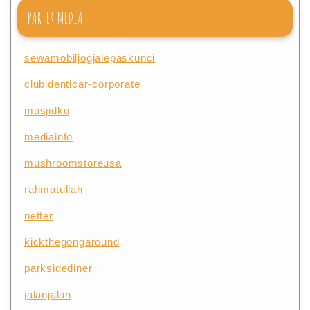
PARTER MEDIA
sewamobiljogjalepaskunci
clubidenticar-corporate
masjidku
mediainfo
mushroomstoreusa
rahmatullah
netter
kickthegongaround
parksidediner
jalanjalan