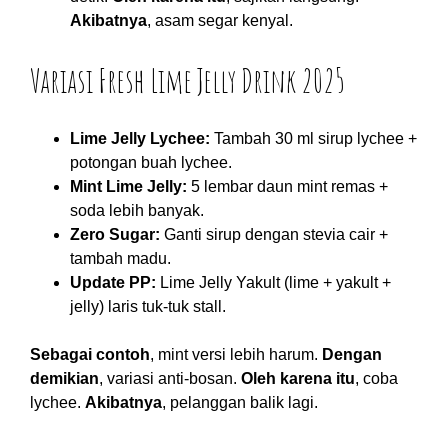
Akibatnya
, asam segar kenyal.
Variasi Fresh Lime Jelly Drink 2025
Lime Jelly Lychee:
Tambah 30 ml sirup lychee +
potongan buah lychee.
Mint Lime Jelly:
5 lembar daun mint remas +
soda lebih banyak.
Zero Sugar:
Ganti sirup dengan stevia cair +
tambah madu.
Update PP:
Lime Jelly Yakult (lime + yakult +
jelly) laris tuk-tuk stall.
Sebagai contoh
, mint versi lebih harum.
Dengan
demikian
, variasi anti-bosan.
Oleh karena itu
, coba
lychee.
Akibatnya
, pelanggan balik lagi.